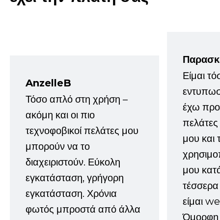
Παρασκ
Είμαι τό
AnzelleB
εντυπωσ
Τόσο απλό στη χρήση –
έχω προτ
ακόμη και οι πιο
πελάτες
τεχνοφοβικοί πελάτες μου
μου και 
μπορούν να το
χρησιμοπ
διαχειριστούν. Εύκολη
μου κατ
εγκατάσταση, γρήγορη
τέσσερα 
εγκατάσταση. Χρόνια
είμαι w
φωτός μπροστά από άλλα
Όμορφη 