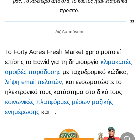
μας. Το καλύτερο από όλα, το κόστος ήταν εξαιρετικά
προσιτό.
Λιζ Αμπούναου
Το Forty Acres Fresh Market χρησιμοποιεί
επίσης το Ecwid για τη δημιουργία
κλιμακωτές
αμοιβές παράδοσης
με ταχυδρομικό κώδικα,
λήψη email πελατών
, και ενσωματώστε το
ηλεκτρονικό τους κατάστημα στο δικό τους
κοινωνικές πλατφόρμες μέσων μαζικής
ενημέρωσης
και
.