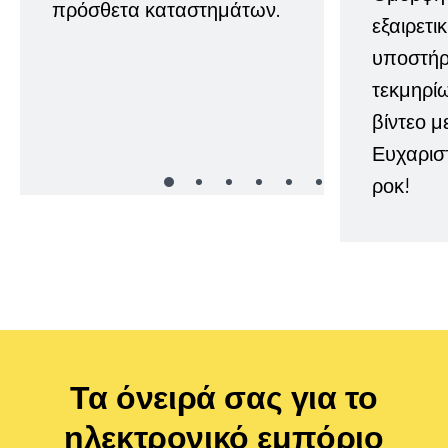
πρόσθετα καταστημάτων.
εξαιρετι
υποστήρι
τεκμηρί
βίντεο μ
Ευχαρισ
ροκ!
Τα όνειρά σας για το
ηλεκτρονικό εμπόριο