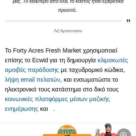
μας. Το καλύτερο από όλα, το κόστος ήταν εξαιρετικά
προσιτό.
Λιζ Αμπούναου
Το Forty Acres Fresh Market χρησιμοποιεί
επίσης το Ecwid για τη δημιουργία
κλιμακωτές
αμοιβές παράδοσης
με ταχυδρομικό κώδικα,
λήψη email πελατών
, και ενσωματώστε το
ηλεκτρονικό τους κατάστημα στο δικό τους
κοινωνικές πλατφόρμες μέσων μαζικής
ενημέρωσης
και
.