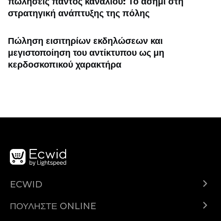
πωλήσεις παντός καναλιού: Το ασήμι στη
στρατηγική ανάπτυξης της πόλης
Πώληση εισιτηρίων εκδηλώσεων και
μεγιστοποίηση του αντίκτυπου ως μη
κερδοσκοπικού χαρακτήρα
ECWID
Ecwid.com
ΠΟΥΛΉΣΤΕ ONLINE
Τιμολόγηση
Πουλήστε παντού