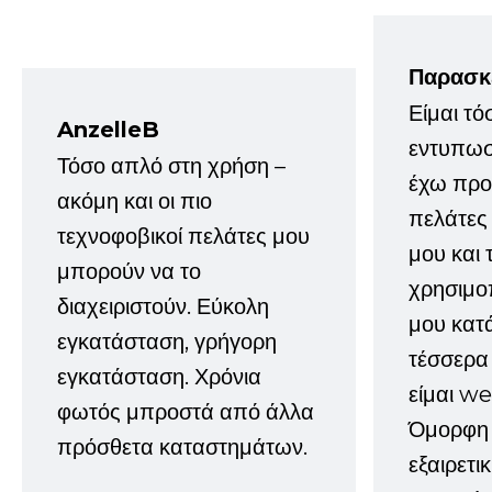
Παρασκ
Είμαι τό
AnzelleB
εντυπωσ
Τόσο απλό στη χρήση –
έχω προτ
ακόμη και οι πιο
πελάτες
τεχνοφοβικοί πελάτες μου
μου και 
μπορούν να το
χρησιμοπ
διαχειριστούν. Εύκολη
μου κατ
εγκατάσταση, γρήγορη
τέσσερα 
εγκατάσταση. Χρόνια
είμαι w
φωτός μπροστά από άλλα
Όμορφη 
πρόσθετα καταστημάτων.
εξαιρετι