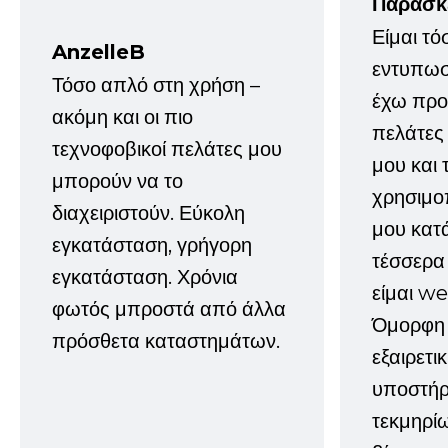
Παρασκ
Είμαι τό
AnzelleB
εντυπωσ
Τόσο απλό στη χρήση –
έχω προτ
ακόμη και οι πιο
πελάτες
τεχνοφοβικοί πελάτες μου
μου και 
μπορούν να το
χρησιμοπ
διαχειριστούν. Εύκολη
μου κατ
εγκατάσταση, γρήγορη
τέσσερα 
εγκατάσταση. Χρόνια
είμαι w
φωτός μπροστά από άλλα
Όμορφη 
πρόσθετα καταστημάτων.
εξαιρετι
υποστήρι
τεκμηρί