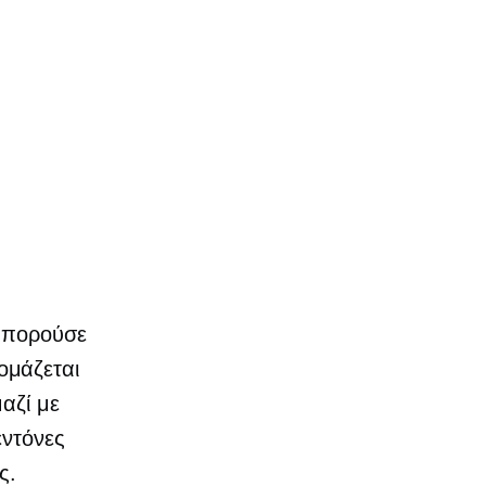
 μπορούσε
ομάζεται
μαζί με
εντόνες
ς.