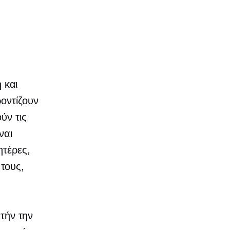
 και
οντίζουν
ύν τις
ναι
ητέρες,
τους,
υτήν την