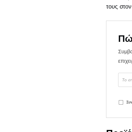
τους στον
Πώ
Συμβ
επιχε
Συν