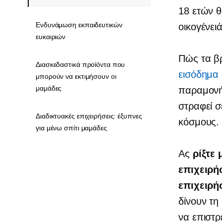
18 ετών θ
Ενδυνάμωση εκπαιδευτικών
οικογένειά
ευκαιριών
Πώς τα β
Διασκεδαστικά προϊόντα που
εισόδημα
μπορούν να εκτιμήσουν οι
μαμάδες
παραμονής
στραφεί 
Διαδικτυακές επιχειρήσεις: έξυπνες
κόσμους.
για μένω σπίτι μαμάδες
Ας
ρίξτε 
επιχειρή
επιχειρή
δίνουν τη
να επιστ