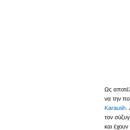
Ως αποτέλ
να την π
Karaush
.
τον σύζυγ
και έχουν