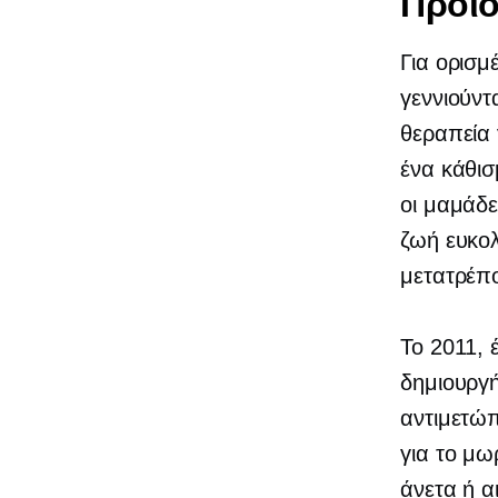
Προϊό
Για ορισ
γεννιούντ
θεραπεία 
ένα κάθισ
οι μαμάδε
ζωή ευκο
μετατρέπο
Το 2011,
δημιουργ
αντιμετώπ
για το μω
άνετα ή α