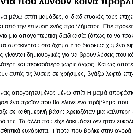
ντα που λύνουν κοινά προβλ
μένα
μένω σπίτι
μαμάδες, οι διαδικτυακές τους επιχε
αι από την επίλυση ενός προβλήματος. Είτε πρόκειτ
για μια απογοητευτική διαδικασία (όπως το να τσα
μα αυτοκινήτου στο όχημα ή το
διαρκώς χυμένο
si
ς γίνονται δημιουργικές για να βρουν λύσεις που κ
λότερη και περισσότερο
χωρίς άγχος.
Και ως αποτέ
υν αυτές τις λύσεις σε χρήσιμες,
βγάζω λεφτά
επιχ
 ένας απογοητευμένος
μένω σπίτι
Η μαμά αποφάσι
ήσει ένα προϊόν που θα έλυνε ένα πρόβλημα που
ιζε σε καθημερινή βάση: Χρειαζόταν μια καλύτερη
ρό της. Τα άλλα που είχε δοκιμάσει δεν ήταν εύκο
ισθητικά ευχάριστα. Τίποτα που βρήκε στην αγορά