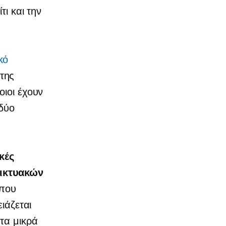
τι και την
κό
της
οιοι έχουν
 δύο
κές
ικτυακών
που
ιάζεται
τα μικρά