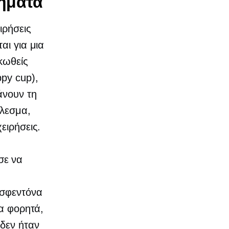
ήματα
ιρήσεις
αι για μια
κωθείς
ppy cup),
άνουν τη
λεσμα,
ειρήσεις.
σε να
 σφεντόνα
λα φορητά,
 δεν ήταν