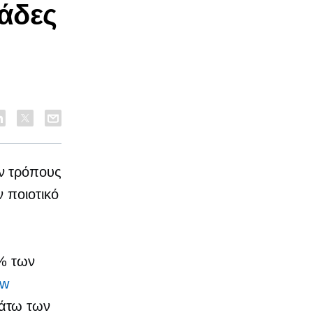
άδες
ν τρόπους
 ποιοτικό
3% των
ew
άτω των