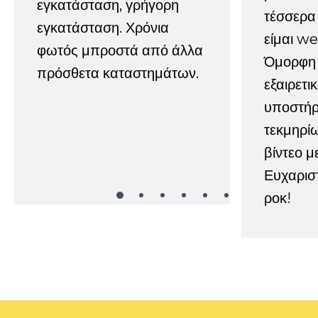
εγκατάσταση, γρήγορη
τέσσερα 
εγκατάσταση. Χρόνια
είμαι w
φωτός μπροστά από άλλα
Όμορφη 
πρόσθετα καταστημάτων.
εξαιρετι
υποστήρι
τεκμηρί
βίντεο μ
Ευχαρισ
ροκ!