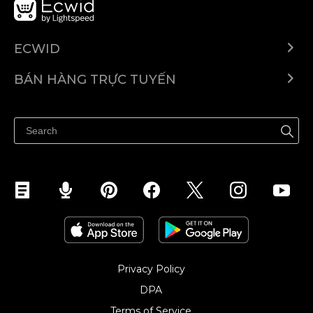
ECWID
Ecwid.com
BÁN HÀNG TRỰC TUYẾN
Trung tâm trợ giúp
Bán ở bất cứ đâu
Quảng bá ở bất cứ đâu
Kiểm soát mọi thứ
Privacy Policy
DPA
Terms of Service