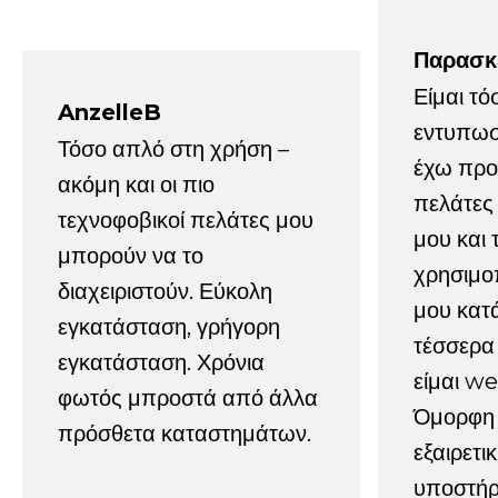
Παρασκ
Είμαι τό
AnzelleB
εντυπωσ
Τόσο απλό στη χρήση –
έχω προτ
ακόμη και οι πιο
πελάτες
τεχνοφοβικοί πελάτες μου
μου και 
μπορούν να το
χρησιμοπ
διαχειριστούν. Εύκολη
μου κατ
εγκατάσταση, γρήγορη
τέσσερα 
εγκατάσταση. Χρόνια
είμαι w
φωτός μπροστά από άλλα
Όμορφη 
πρόσθετα καταστημάτων.
εξαιρετι
υποστήρι