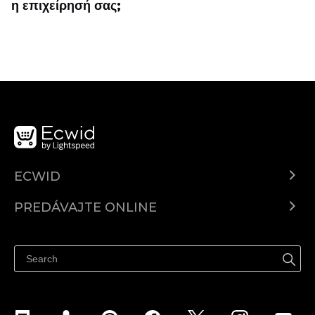
η επιχείρησή σας;
ECWID
Ecwid.com
PREDÁVAJTE ONLINE
Cenník
Predaj všade
Centrum pomoci
Predávajte na Facebook
Predávať na Instagram