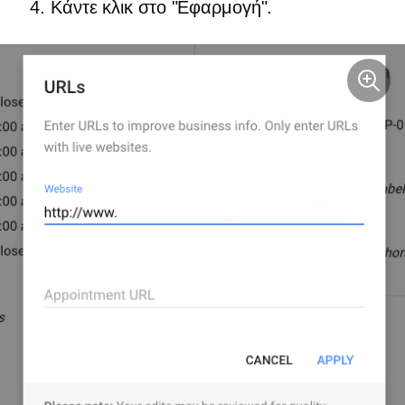
Κάντε κλικ στο "Εφαρμογή".