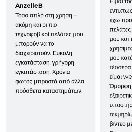
Είμαι τό
AnzelleB
εντυπωσ
Τόσο απλό στη χρήση –
έχω προτ
ακόμη και οι πιο
πελάτες
τεχνοφοβικοί πελάτες μου
μου και 
μπορούν να το
χρησιμοπ
διαχειριστούν. Εύκολη
μου κατ
εγκατάσταση, γρήγορη
τέσσερα 
εγκατάσταση. Χρόνια
είμαι w
φωτός μπροστά από άλλα
Όμορφη 
πρόσθετα καταστημάτων.
εξαιρετι
υποστήρι
τεκμηρί
βίντεο μ