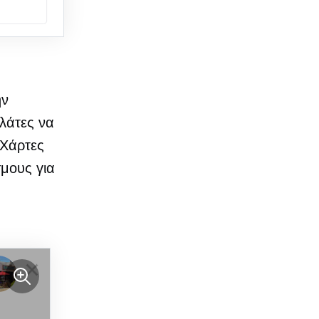
ην
ελάτες να
 Χάρτες
σμους για