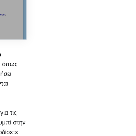
α
, όπως
ήσει
ται
για τις
υμπί στην
ρδίσετε