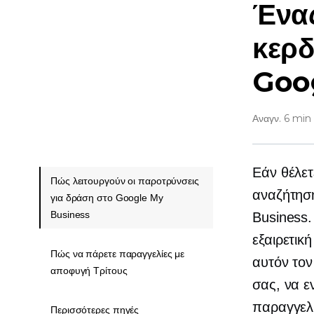
Ένας
κερδ
Goo
Αναγν. 6 min
Εάν θέλετ
Πώς λειτουργούν οι παροτρύνσεις
αναζήτηση
για δράση στο Google My
Business
Business.
εξαιρετικ
Πώς να πάρετε παραγγελίες με
αυτόν τον
αποφυγή Τρίτους
σας, να ε
παραγγελ
Περισσότερες πηγές