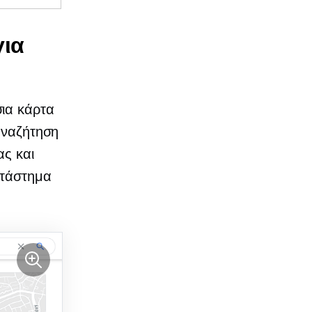
για
σια κάρτα
 αναζήτηση
ας και
ατάστημα