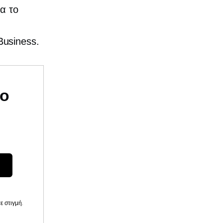
α το
ο
usiness.
υο
 στιγμή.