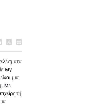
οτελέσματα
le My
ίναι μια
η. Με
πιχείρησή
μια