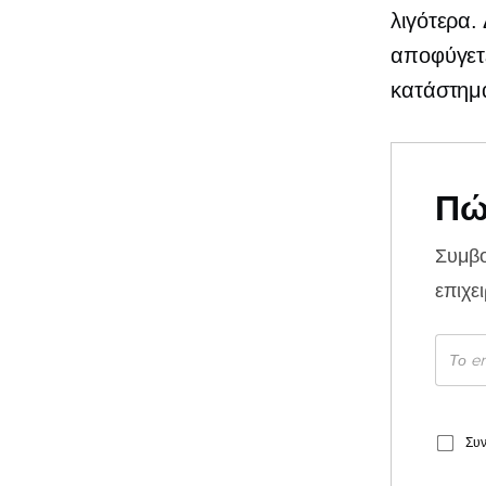
λιγότερα.
αποφύγετε
κατάστημ
Πώ
Συμβ
επιχε
Συν