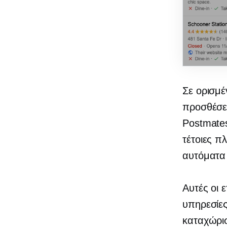
Σε ορισμέ
προσθέσε
Postmates
τέτοιες π
αυτόματα
Αυτές οι 
υπηρεσίες
καταχώρισ