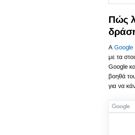
Πώς λ
δράσ
A
Google
με τα στο
Google κα
βοηθά το
για να κά