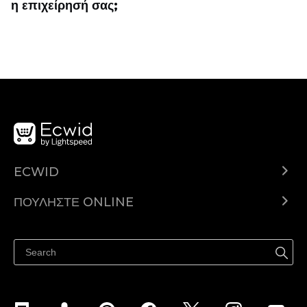
η επιχείρησή σας;
ECWID
Ecwid.com
ΠΟΥΛΉΣΤΕ ONLINE
Τιμολόγηση
Πουλήστε παντού
Κέντρο βοήθειας
Πουλήστε στο Facebook
Πουλήστε στο Instagram