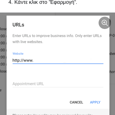
Κάντε κλικ στο "Εφαρμογή".