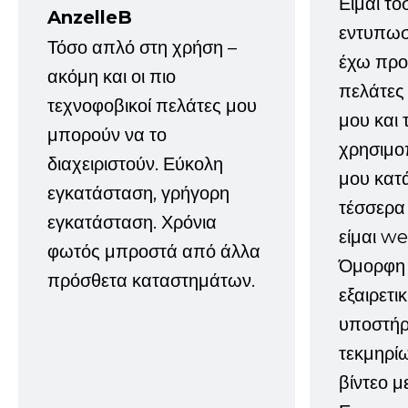
Είμαι τό
AnzelleB
εντυπωσ
Τόσο απλό στη χρήση –
έχω προτ
ακόμη και οι πιο
πελάτες
τεχνοφοβικοί πελάτες μου
μου και 
μπορούν να το
χρησιμοπ
διαχειριστούν. Εύκολη
μου κατ
εγκατάσταση, γρήγορη
τέσσερα 
εγκατάσταση. Χρόνια
είμαι w
φωτός μπροστά από άλλα
Όμορφη 
πρόσθετα καταστημάτων.
εξαιρετι
υποστήρι
τεκμηρί
βίντεο μ