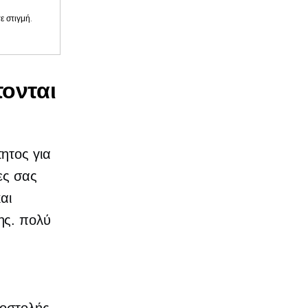
 στιγμή.
ονται
ητος για
ες σας
αι
ης. πολύ