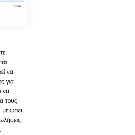
τε
στο
εί να
ς για
ι να
α τους
 μειώσει
πωλήσεις
.