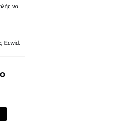
ολής να
ς Ecwid.
υο