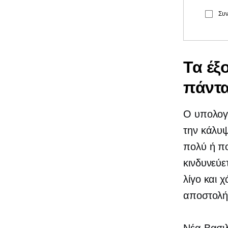
Συν
Τα έξ
πάντ
Ο υπολογι
την κάλυψ
πολύ ή πο
κινδυνεύ
λίγο και 
αποστολή