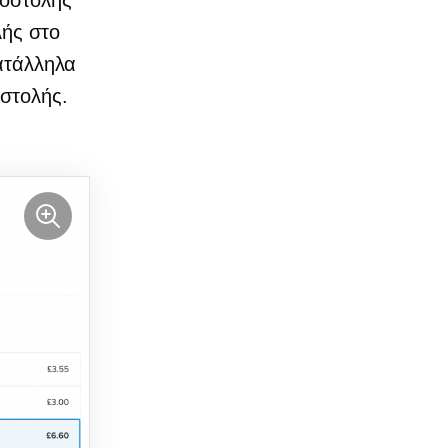
ποστολής
λής στο
κατάλληλα
οστολής.