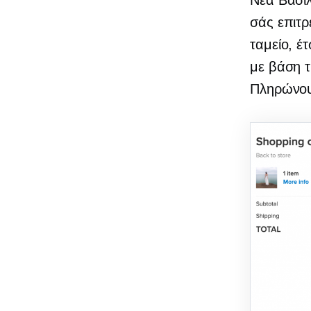
Νέα Βασι
σάς επιτρ
ταμείο, έ
με βάση τ
Πληρώνου