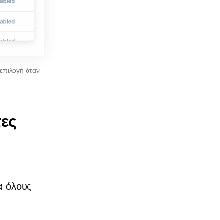
οεπιλογή όταν
τες
ια όλους