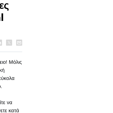
ες
l
ειο! Μόλις
κή
 εύκολα
.
ίτε να
νετε κατά