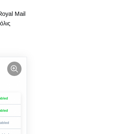
oyal Mail
όλις