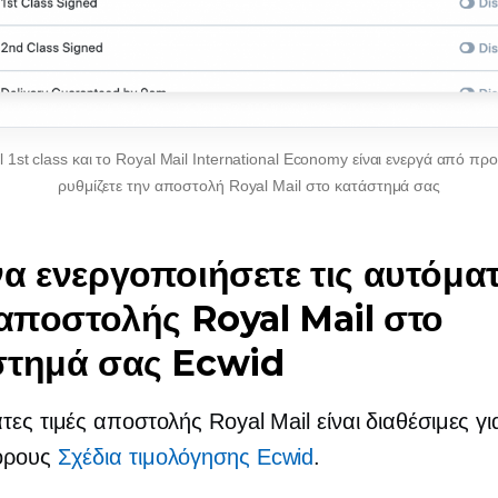
l 1st class και το Royal Mail International Economy είναι ενεργά από πρ
ρυθμίζετε την αποστολή Royal Mail στο κατάστημά σας
α ενεργοποιήσετε τις αυτόμα
 αποστολής Royal Mail στο
στημά σας Ecwid
τες τιμές αποστολής Royal Mail είναι διαθέσιμες γ
όρους
Σχέδια τιμολόγησης Ecwid
.