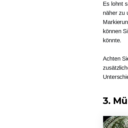
Es lohnt 
näher zu u
Markierun
können Si
könnte.
Achten Si
zusätzlic
Untersch
3. M