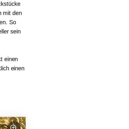
ckstücke
h mit den
den. So
ller sein
kt einen
lich einen