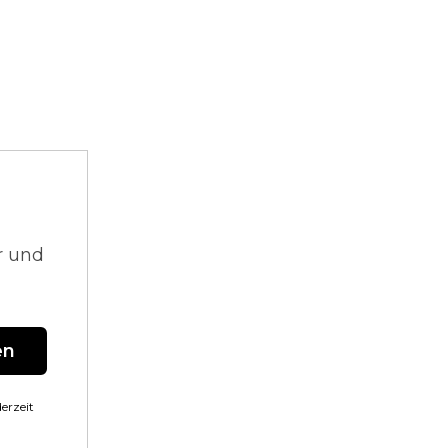
r und
en
erzeit