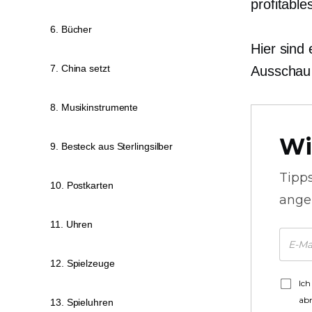
profitabl
6. Bücher
Hier sind 
7. China setzt
Ausschau 
8. Musikinstrumente
Wi
9. Besteck aus Sterlingsilber
Tipp
10. Postkarten
ange
11. Uhren
12. Spielzeuge
Ich
ab
13. Spieluhren