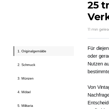
25 t
Verk
11 min gele
Für diejen
1. Originalgemälde
oder gera
Nutzen aus
2. Schmuck
bestimmte
3. Münzen
Von Vinta
4. Möbel
Nachfrage
Entscheidu
5. Militaria