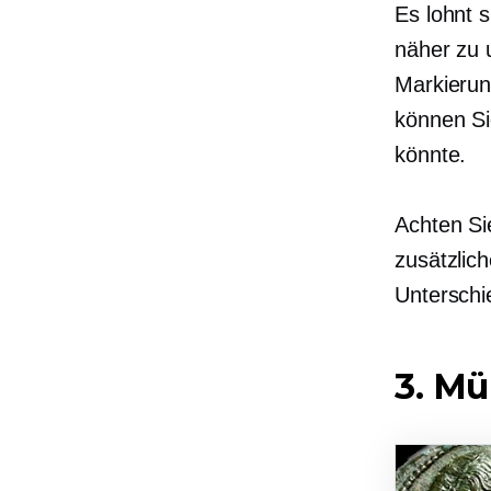
Es lohnt 
näher zu u
Markierun
können Si
könnte.
Achten Si
zusätzlic
Untersch
3. M