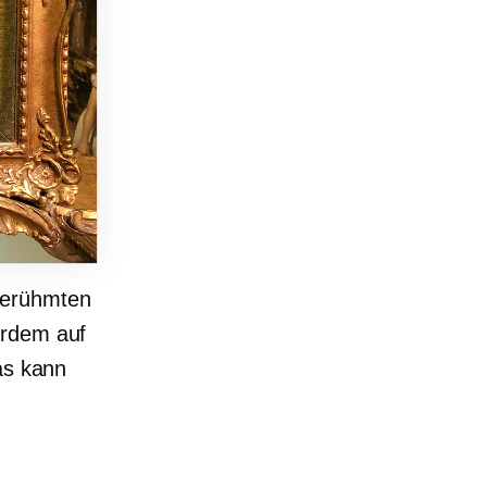
berühmten
erdem auf
as kann