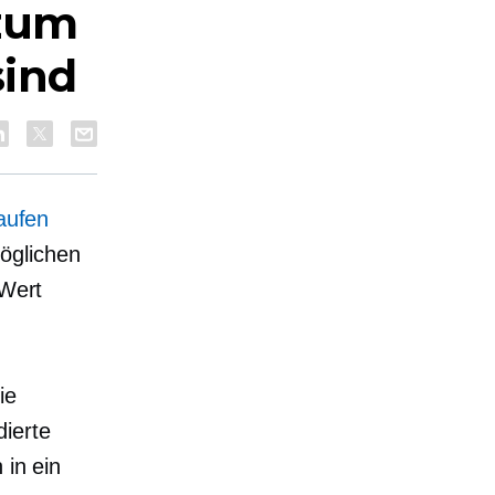
 zum
sind
aufen
öglichen
 Wert
ie
ierte
 in ein