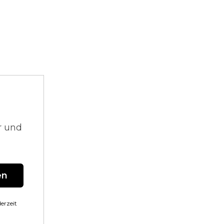
r und
en
erzeit