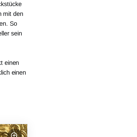
ckstücke
h mit den
den. So
ller sein
kt einen
lich einen