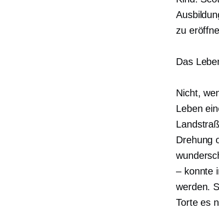
Ausbildun
zu eröffn
Das Leben
Nicht, we
Leben ein
Landstraß
Drehung od
wundersch
– konnte 
werden. S
Torte es 