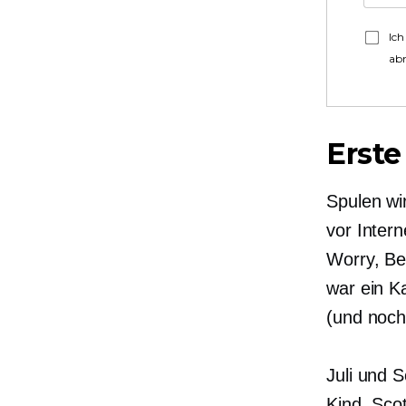
Ich
ab
Erste
Spulen wi
vor Inter
Worry, Be
war ein K
(und noch
Juli und S
Kind. Scot