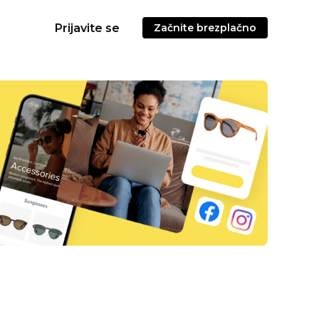
Prijavite se
Začnite brezplačno