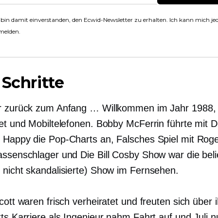
 bin damit einverstanden, den Ecwid-Newsletter zu erhalten. Ich kann mich jed
melden.
 Schritte
r zurück zum Anfang … Willkommen im Jahr 1988, e
net und Mobiltelefonen. Bobby McFerrin führte mit D
 Happy die Pop-Charts an, Falsches Spiel mit Roge
assenschlager und Die Bill Cosby Show war die beli
 nicht skandalisierte) Show im Fernsehen.
cott waren frisch verheiratet und freuten sich über i
ts Karriere als Ingenieur nahm Fahrt auf und Juli n