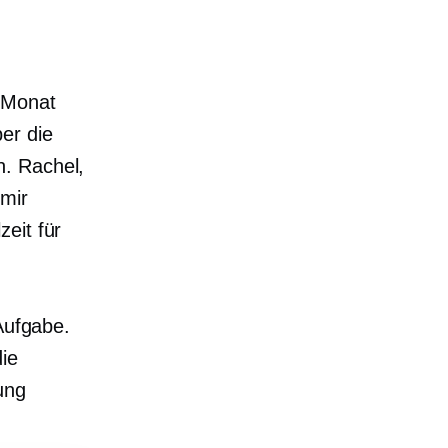
 Monat
er die
n. Rachel,
 mir
eit für
Aufgabe.
die
ung