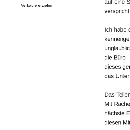
auf eine S
Verkäufe erzielen
verspricht
Ich habe 
kennengel
unglaubli
die Büro-
dieses ge
das Unter
Das Teilen
Mit Rachel
nächste E
diesen Mi