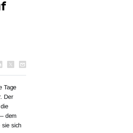
f
ie Tage
. Der
 die
l — dem
sie sich