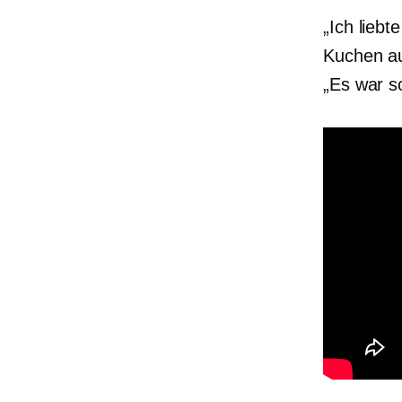
„Ich liebt
Kuchen au
„Es war so