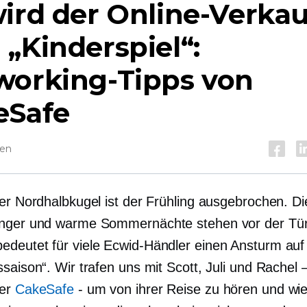
ird der Online-Verkau
„Kinderspiel“:
working-Tipps von
eSafe
sen
der Nordhalbkugel ist der Frühling ausgebrochen. D
nger und warme Sommernächte stehen vor der Tür
deutet für viele Ecwid-Händler einen Ansturm auf
ssaison“. Wir trafen uns mit Scott, Juli und Rache
ter
CakeSafe
-
um von ihrer Reise zu hören und wie 