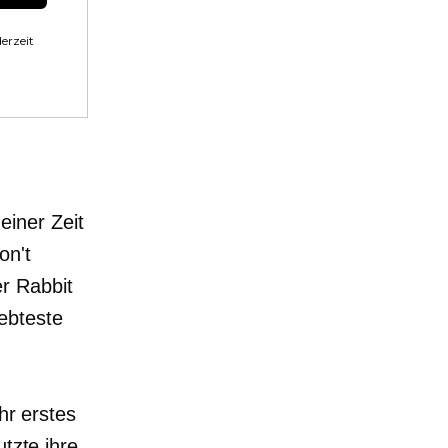
erzeit
iner Zeit
on't
r Rabbit
ebteste
hr erstes
utzte ihre