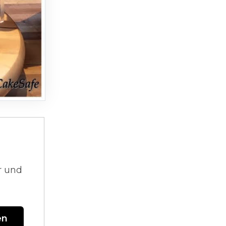
r und
en