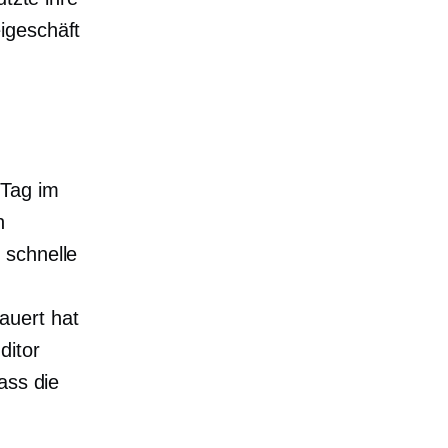
igeschäft
 Tag im
n
 schnelle
auert hat
ditor
ass die