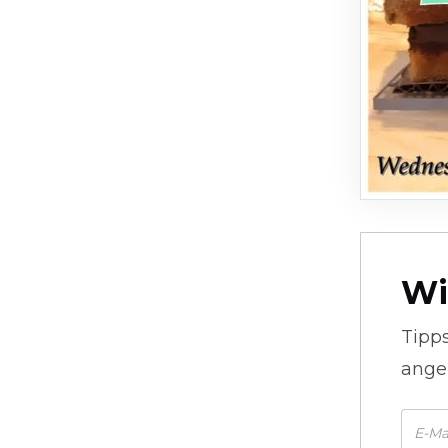
Wi
Tipp
ange