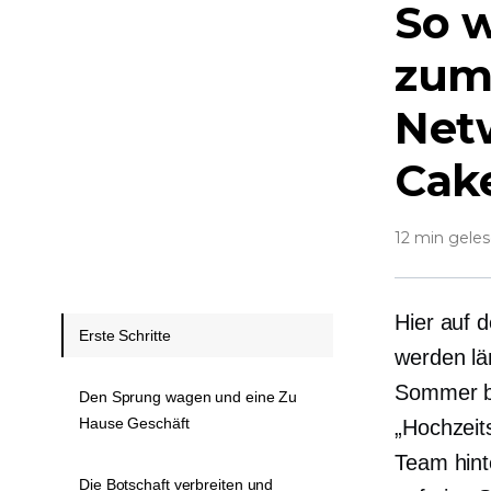
So w
zum 
Net
Cak
12 min gele
Hier auf 
Erste Schritte
werden lä
Sommer be
Den Sprung wagen und eine Zu
Hause Geschäft
„Hochzeit
Team hin
Die Botschaft verbreiten und