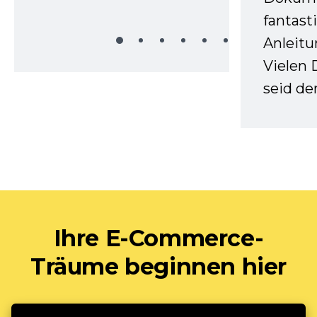
fantast
Anleitu
Vielen 
seid d
Ihre E-Commerce-
Träume beginnen hier