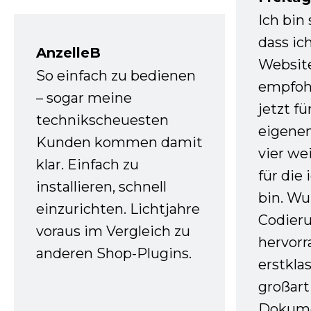
Ich bin
dass ic
AnzelleB
Websit
So einfach zu bedienen
empfoh
– sogar meine
jetzt f
technikscheuesten
eigenen
Kunden kommen damit
vier we
klar. Einfach zu
für die
installieren, schnell
bin. W
einzurichten. Lichtjahre
Codieru
voraus im Vergleich zu
hervor
anderen Shop-Plugins.
erstkla
großart
Dokume