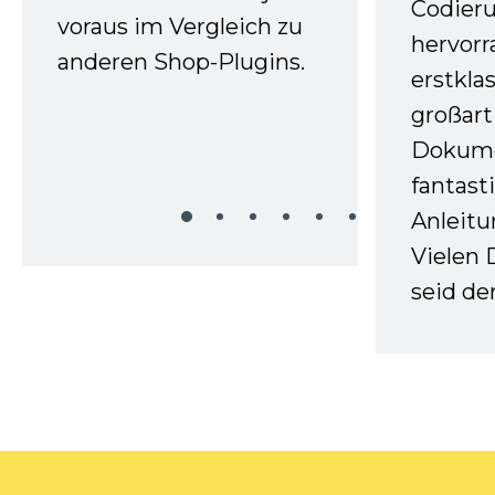
Codieru
voraus im Vergleich zu
hervor
anderen Shop-Plugins.
erstkla
großart
Dokume
fantast
Anleitu
Vielen 
seid d