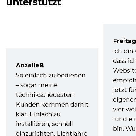
unterstützt
Freita
Ich bin
dass ic
AnzelleB
Websit
So einfach zu bedienen
empfoh
– sogar meine
jetzt f
technikscheuesten
eigenen
Kunden kommen damit
vier we
klar. Einfach zu
für die
installieren, schnell
bin. W
einzurichten. Lichtjahre