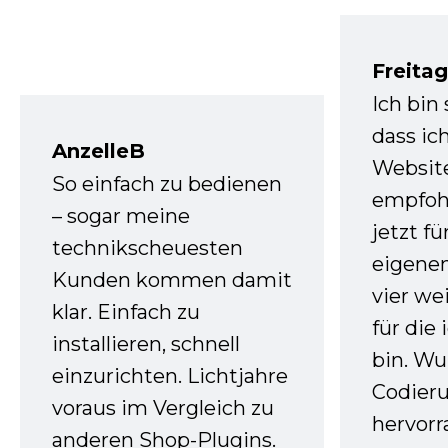
Freita
Ich bin
dass ic
AnzelleB
Websit
So einfach zu bedienen
empfoh
– sogar meine
jetzt f
technikscheuesten
eigenen
Kunden kommen damit
vier we
klar. Einfach zu
für die
installieren, schnell
bin. W
einzurichten. Lichtjahre
Codieru
voraus im Vergleich zu
hervor
anderen Shop-Plugins.