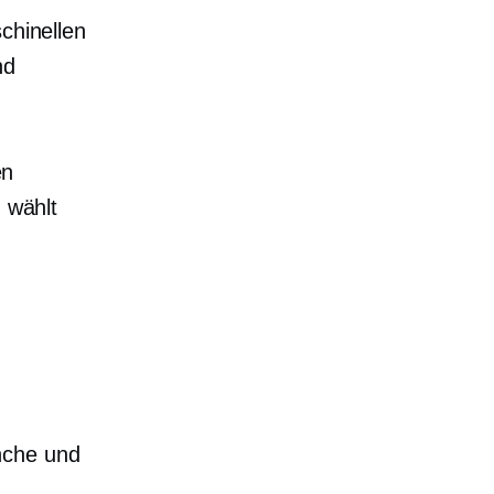
chinellen
nd
en
, wählt
n
nche und