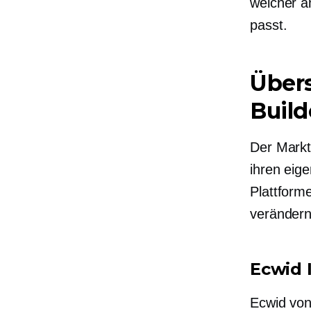
welcher a
passt.
Übers
Build
Der Markt 
ihren eige
Plattforme
verändern
Ecwid 
Ecwid von