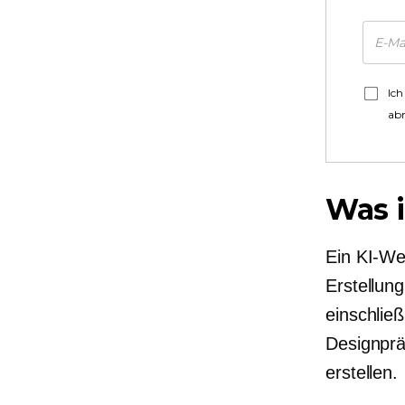
Ich
ab
Was i
Ein KI-Web
Erstellun
einschlie
Designprä
erstellen.