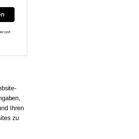
en
erzeit
ebsite-
ingaben,
und Ihren
ites zu