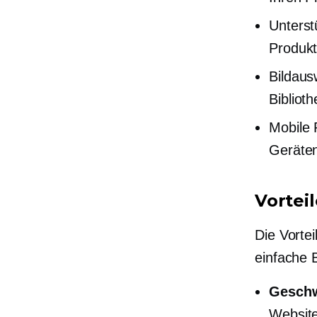
Unterst
Produkt
Bildaus
Bibliot
Mobile R
Geräten
Vortei
Die Vorte
einfache 
Geschw
Website