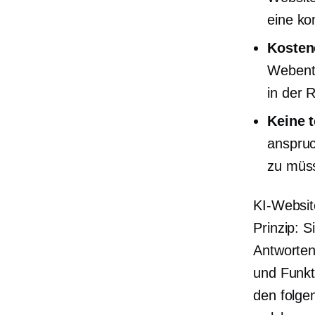
eine ko
Kosten
Webentw
in der R
Keine 
anspruc
zu müss
KI-Websit
Prinzip: 
Antworten
und Funkti
den folge