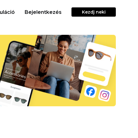
uláció
Bejelentkezés
Kezdj neki