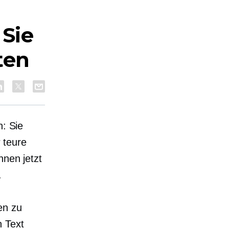
 Sie
ten
n: Sie
 teure
nnen jetzt
.
en zu
n Text