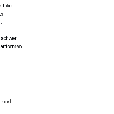
tfolio
er
.
l schwer
Plattformen
e
r und