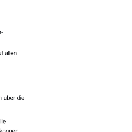
o-
f allen
n über die
lle
 können