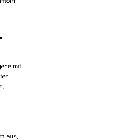
ftsart
-
jede mit
sten
n,
rm aus,