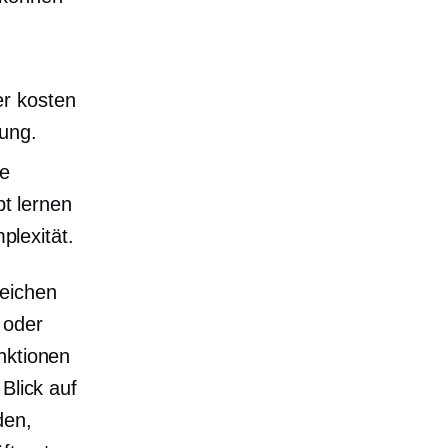
er kosten
lung.
ie
t lernen
lexität.
leichen
 oder
nktionen
Blick auf
den,