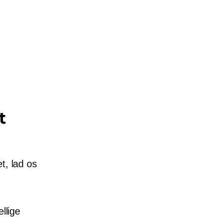
t
t, lad os
llige