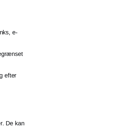
nks, e-
begrænset
g efter
er. De kan