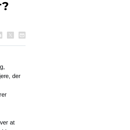
r?
g,
jere, der
rer
ver at