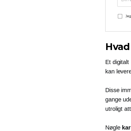
Jeg
Hvad 
Et digital
kan levere
Disse imm
gange ude
utroligt a
Nøgle
kar