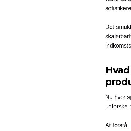
sofistiker
Det smukke
skalerbar
indkomst
Hvad 
prod
Nu hvor sp
udforske 
At forstå,