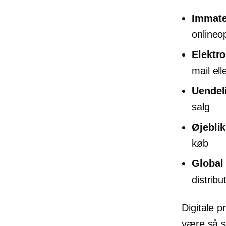
Immater
onlineo
Elektro
mail el
Uendel
salg
Øjeblik
køb
Global
distribu
Digitale p
være så s