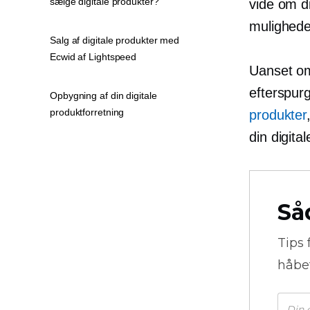
sælge digitale produkter?
vide om di
muligheder
Salg af digitale produkter med
Ecwid af Lightspeed
Uanset om 
efterspurg
Opbygning af din digitale
produktforretning
produkter
din digital
Så
Tips 
håbe