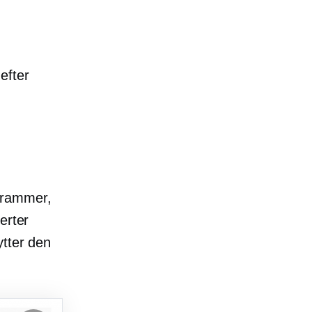
efter
grammer,
erter
ytter den