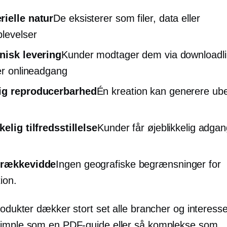
ielle natur
De eksisterer som filer, data eller
plevelser
nisk levering
Kunder modtager dem via downloadli
ler onlineadgang
ig reproducerbarhed
Én kreation kan generere u
kelig tilfredsstillelse
Kunder får øjeblikkelig adgan
 rækkevidde
Ingen geografiske begrænsninger for
tion.
rodukter dækker stort set alle brancher og interess
imple som en PDF-guide eller så komplekse som