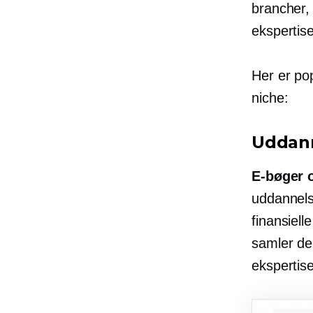
brancher, 
ekspertis
Her er po
niche:
Uddann
E-bøger
o
uddannels
finansiell
samler de
ekspertise