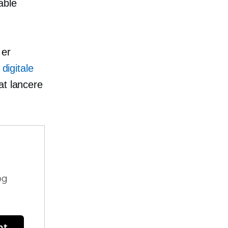
table
 er
digitale
at lancere
og
nt