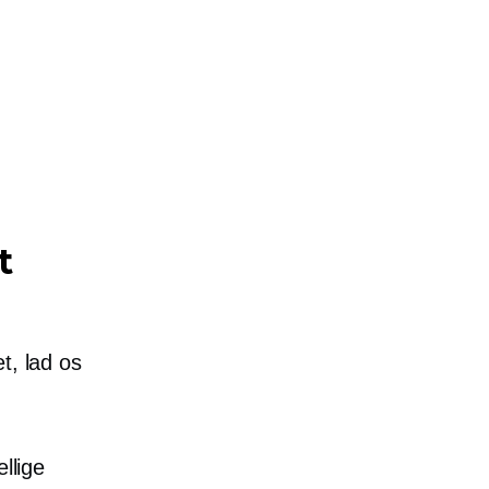
t
t, lad os
llige