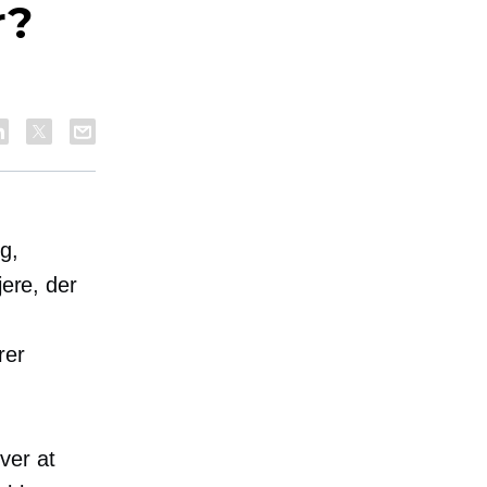
r?
g,
jere, der
rer
ver at