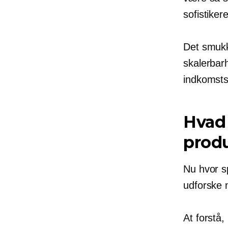
sofistiker
Det smukke
skalerbar
indkomst
Hvad 
prod
Nu hvor sp
udforske 
At forstå,