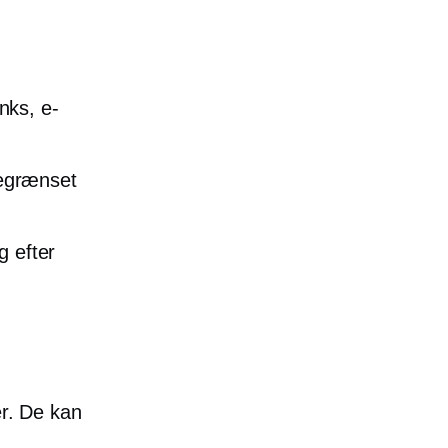
nks, e-
begrænset
g efter
er. De kan