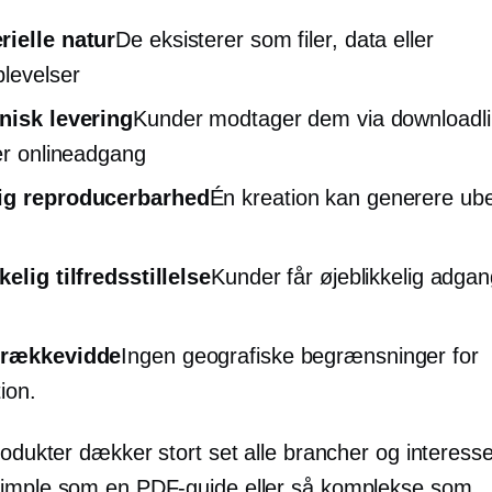
ielle natur
De eksisterer som filer, data eller
plevelser
nisk levering
Kunder modtager dem via downloadli
ler onlineadgang
ig reproducerbarhed
Én kreation kan generere u
kelig tilfredsstillelse
Kunder får øjeblikkelig adgan
 rækkevidde
Ingen geografiske begrænsninger for
tion.
rodukter dækker stort set alle brancher og interess
imple som en PDF-guide eller så komplekse som