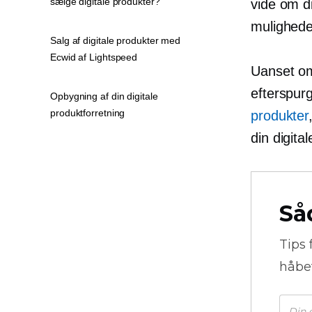
sælge digitale produkter?
vide om di
muligheder
Salg af digitale produkter med
Ecwid af Lightspeed
Uanset om 
efterspurg
Opbygning af din digitale
produktforretning
produkter
din digital
Så
Tips 
håbe