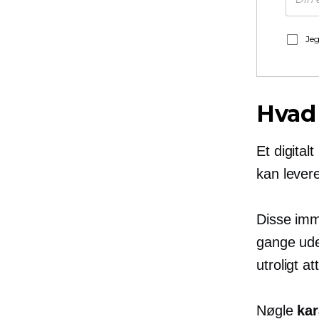
Jeg
Hvad 
Et digital
kan levere
Disse imm
gange ude
utroligt a
Nøgle
kar