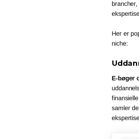
brancher, 
ekspertis
Her er po
niche:
Uddann
E-bøger
o
uddannels
finansiell
samler de
ekspertise