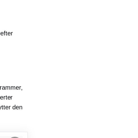
efter
grammer,
erter
ytter den