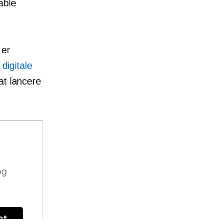
table
 er
digitale
at lancere
og
nt