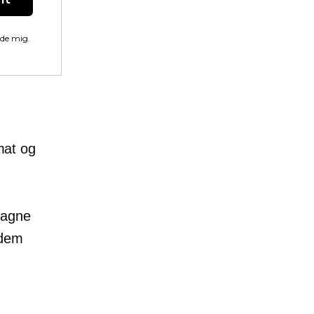
lde mig.
rmat og
tagne
 dem