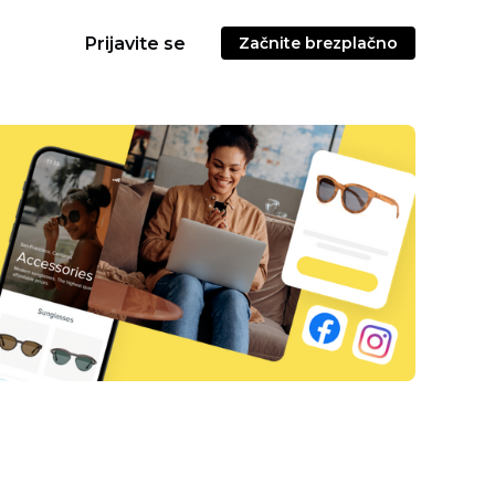
Prijavite se
Začnite brezplačno