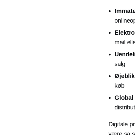
Immater
onlineo
Elektro
mail el
Uendel
salg
Øjeblik
køb
Global
distribu
Digitale p
være så s