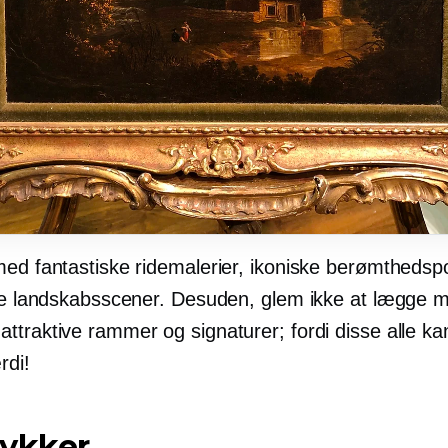
med fantastiske ridemalerier, ikoniske berømthedsp
ske landskabsscener. Desuden, glem ikke at lægge m
traktive rammer og signaturer; fordi disse alle kan 
rdi!
mykker