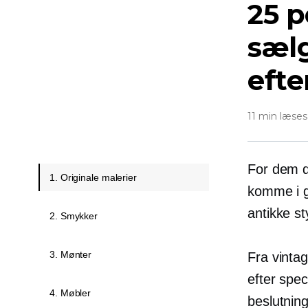
25 p
sælg
efte
11 min læses
For dem d
1. Originale malerier
komme i ga
antikke st
2. Smykker
3. Mønter
Fra vinta
efter spe
4. Møbler
beslutning