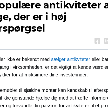
opulære antikviteter 
e, der er i høj
rspørgsel
er ikke er bekendt med
sælger antikviteter
eller ba
ng i virksomheden, er det vigtigt at kende værdien 
ykker for at maksimere dine investeringer.
gemøbler til sjældne mønter kan kendskab til efters
cifikke genstande hjælpe dig med at træffe informe
er og forvandle din passion for antikviteter til et prof