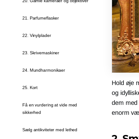
20. Gamle kameraer og objektiver
21. Parfumeflasker
22. Vinylplader
23. Skrivemaskiner
24. Mundharmonikaer
Hold øje 
25. Kort
og idylli
dem med at
Få en vurdering at vide med
enorm væ
sikkerhed
Sælg antikviteter med lethed
2. S