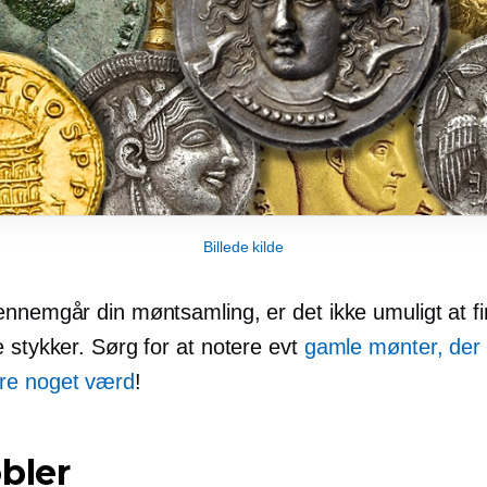
Billede kilde
ennemgår din møntsamling, er det ikke umuligt at f
 stykker. Sørg for at notere evt
gamle mønter, der 
re noget værd
!
bler