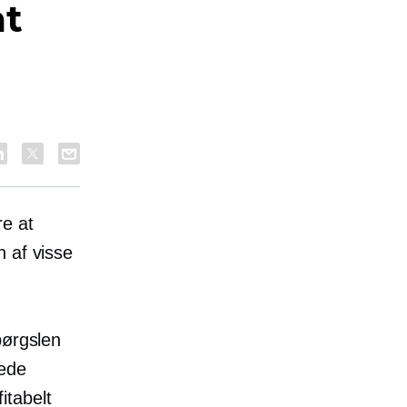
at
re at
af ​​visse
pørgslen
rede
itabelt