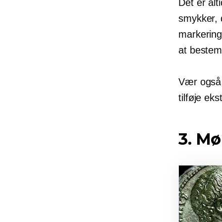
Det er al
smykker, d
markeringe
at bestem
Vær også 
tilføje eks
3. Mø