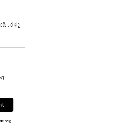
 på udkig
og
nt
lde mig.