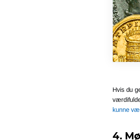
Hvis du g
værdifulde
kunne væ
4. Mø