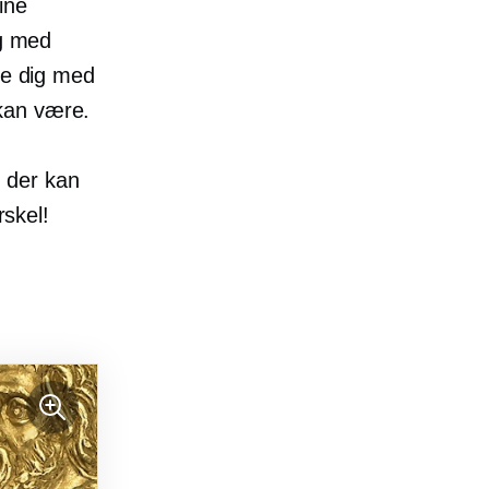
ine
ig med
pe dig med
kan være.
 der kan
rskel!