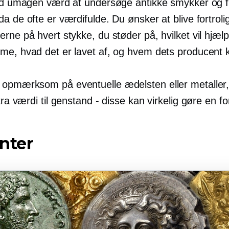
tid umagen værd at undersøge antikke smykker og f
a de ofte er værdifulde. Du ønsker at blive fortrol
rne på hvert stykke, du støder på, hvilket vil hjæl
me, hvad det er lavet af, og hvem dets producent 
opmærksom på eventuelle ædelsten eller metaller,
tra værdi til
genstand - disse
kan virkelig gøre en fo
nter