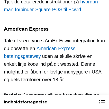
Tjek de detaljerede instruktioner på
hvordan
man forbinder Square POS til Ecwid
.
American Express
Takket være vores AmEx Ecwid-integration kan
du opsætte en
American Express
betalingsgateway
uden at skulle skrive en
enkelt linje kode ind på dit websted. Denne
mulighed er åben for lovlige indbyggere i USA
og dets territorier over 18 år.
fordele:
Accepterer sikkert kreditkort direkte
Indholdsfortegnelse
på dit websted uden at skulle omdirigere til en