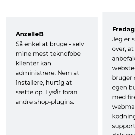
Fredag 
AnzelleB
Jeg er 
Så enkel at bruge - selv
over, at
mine mest teknofobe
anbefal
klienter kan
websted
administrere. Nem at
bruger 
installere, hurtig at
egen b
sætte op. Lysår foran
med fir
andre shop-plugins.
webmas
kodnin
support