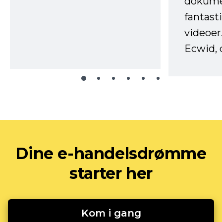
dokume
fantast
videoer
Ecwid, 
Dine e-handelsdrømme
starter her
Kom i gang