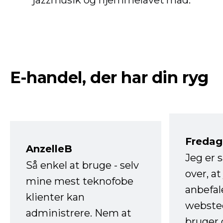
E-handel, der har din ryg
Fredag 
AnzelleB
Jeg er 
Så enkel at bruge - selv
over, at
mine mest teknofobe
anbefal
klienter kan
websted
administrere. Nem at
bruger 