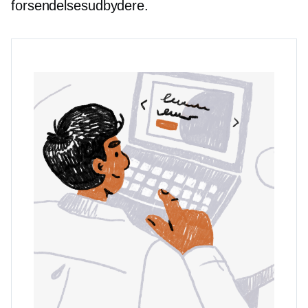
forsendelsesudbydere.