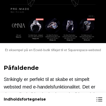
Et eksempel på en Ecwid-butik tilføjet til et Squarespace-websted
Påfaldende
Strikingly er perfekt til at skabe et simpelt
websted med e-handelsfunktionalitet. Det er
dog muligvis ikke det bedste valg til komplekse
Indholdsfortegnelse
websteder på grund af dets begrænsede