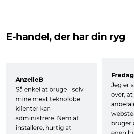
E-handel, der har din ryg
Fredag 
AnzelleB
Jeg er 
Så enkel at bruge - selv
over, at
mine mest teknofobe
anbefal
klienter kan
websted
administrere. Nem at
bruger 
installere, hurtig at
egen b