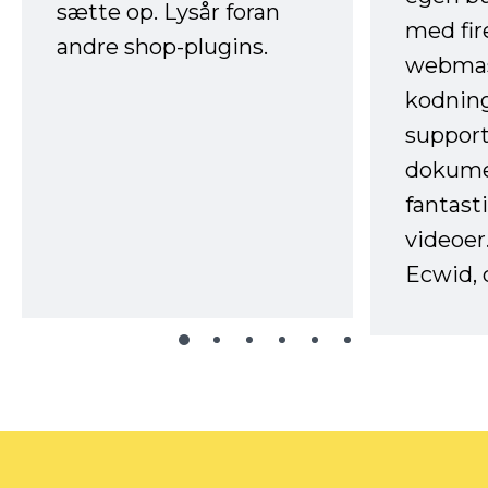
sætte op. Lysår foran
med fir
andre shop-plugins.
webmas
kodnin
support
dokume
fantast
videoer
Ecwid, 