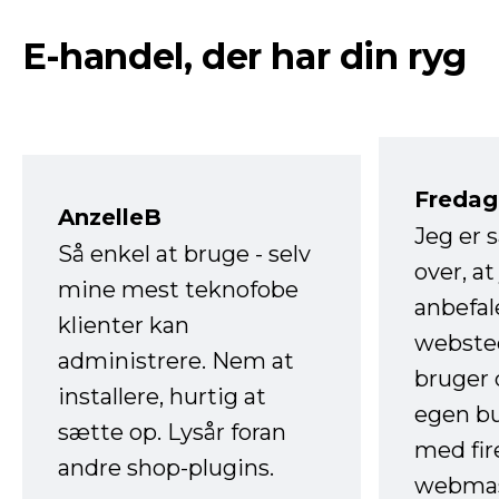
E-handel, der har din ryg
Fredag 
AnzelleB
Jeg er 
Så enkel at bruge - selv
over, at
mine mest teknofobe
anbefal
klienter kan
websted
administrere. Nem at
bruger 
installere, hurtig at
egen b
sætte op. Lysår foran
med fir
andre shop-plugins.
webmas