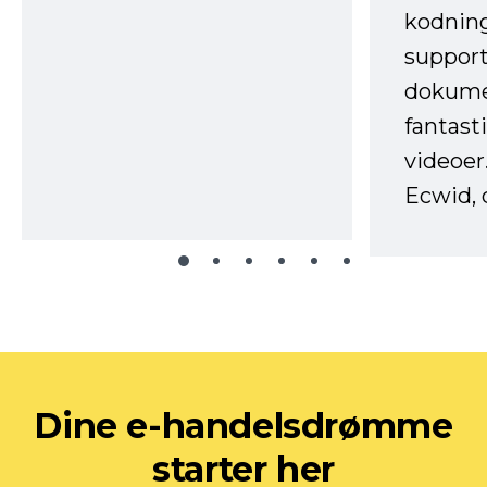
kodnin
support
dokume
fantast
videoer
Ecwid, 
Dine e-handelsdrømme
starter her