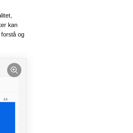
itet,
ker kan
 forstå og