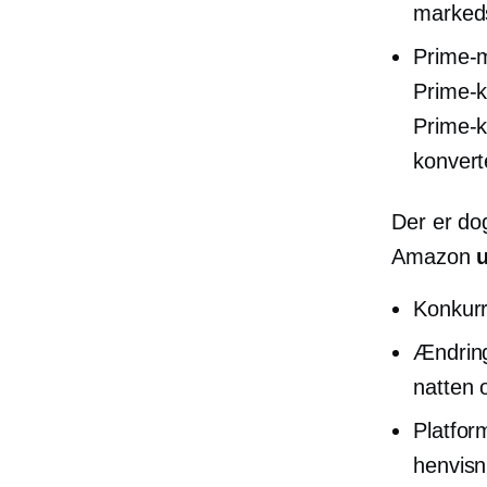
markeds
Prime-
Prime-ku
Prime-kv
konvert
Der er do
Amazon
Konkurr
Ændring
natten 
Platfor
henvisn