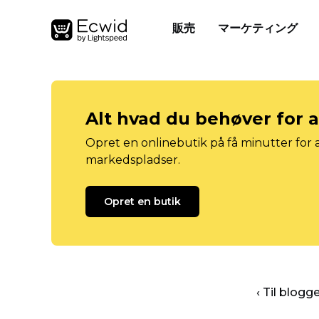
販売
マーケティング
Alt hvad du behøver for 
Opret en onlinebutik på få minutter for a
markedspladser.
Opret en butik
‹ Til blog