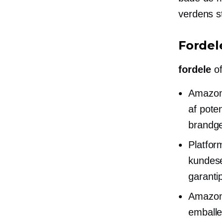
verdens s
Fordel
fordele
o
Amazons
af pote
brandg
Platfor
kundese
garanti
Amazon 
emballe