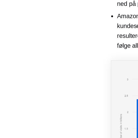
ned på 
Amazon 
kundese
resulte
følge al