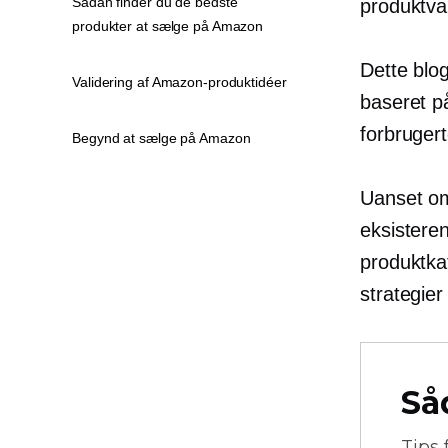
Sådan finder du de bedste
produktva
produkter at sælge på Amazon
Dette blo
Validering af Amazon-produktidéer
baseret p
forbruger
Begynd at sælge på Amazon
Uanset om
eksistere
produktka
strategier
Så
Tips 