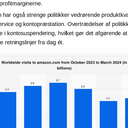
profitmarginerne.
har også strenge politikker vedrørende produktkval
rvice og kontopræstation. Overtrædelser af politik
re i kontosuspendering, hvilket gør det afgørende at
le retningslinjer fra dag ét.