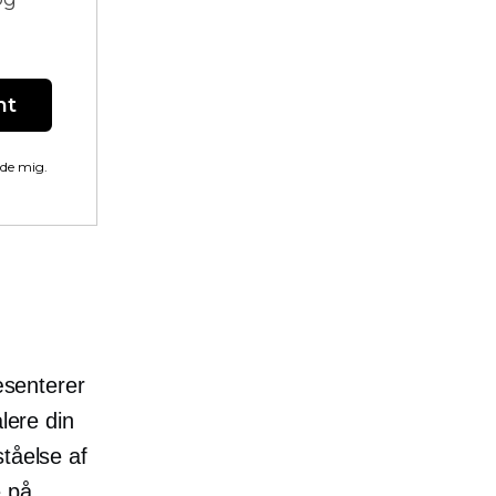
nt
lde mig.
senterer
lere din
tåelse af
e på