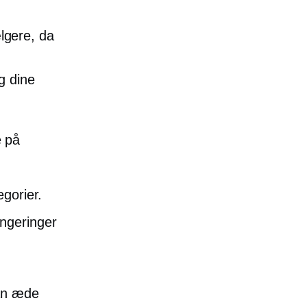
lgere, da
g dine
 på
egorier.
ngeringer
kan æde