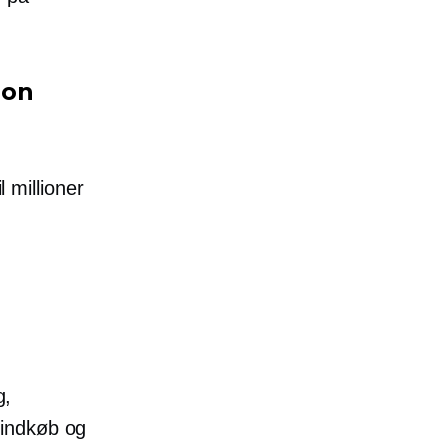
zon
 millioner
g,
tindkøb og