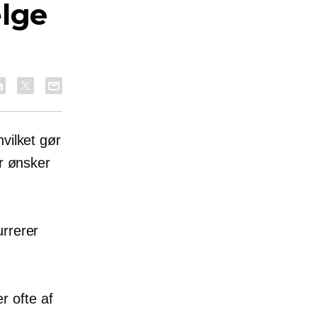
ælge
vilket gør
er ønsker
urrerer
 ofte af