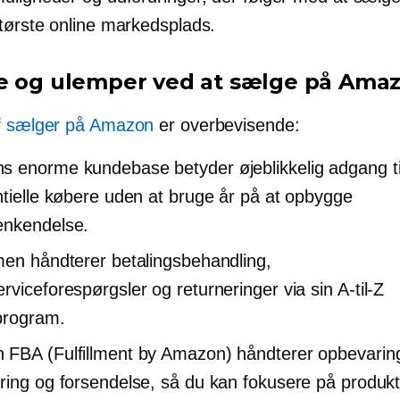
tørste online markedsplads.
e og ulemper ved at sælge på Ama
f
sælger på Amazon
er overbevisende:
 enorme kundebase betyder øjeblikkelig adgang til
ntielle købere uden at bruge år på at opbygge
enkendelse.
men håndterer betalingsbehandling,
rviceforespørgsler og returneringer via sin
A-til-Z
program.
FBA (Fulfillment by Amazon) håndterer opbevarin
ring og forsendelse, så du kan fokusere på produk