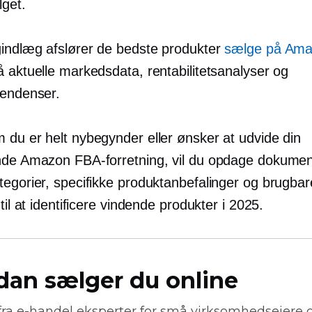
lget.
gindlæg afslører de bedste produkter
sælge på Am
å aktuelle markedsdata, rentabilitetsanalyser og
tendenser.
 du er helt nybegynder eller ønsker at udvide din
nde Amazon FBA-forretning, vil du opdage dokume
tegorier, specifikke produktanbefalinger og brugbar
 til at identificere vindende produkter i 2025.
dan sælger du online
fra
e-handel
eksperter for små virksomhedsejere 