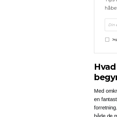
håbe
Jeg
Hvad 
begy
Med omkr
en fantast
forretning
både de m