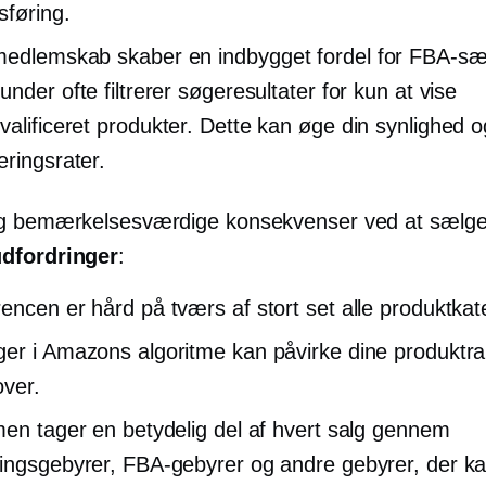
føring.
medlemskab skaber en
indbygget
fordel for FBA-sæ
nder ofte filtrerer søgeresultater for kun at vise
alificeret
produkter. Dette kan øge din synlighed o
eringsrater.
g bemærkelsesværdige konsekvenser ved at sælge
udfordringer
:
encen er hård på tværs af stort set alle produktkat
er i Amazons algoritme kan påvirke dine produktra
over.
men tager en betydelig del af hvert salg gennem
ingsgebyrer, FBA-gebyrer og andre gebyrer, der 