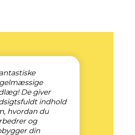
antastiske
egelmæssige
dlæg! De giver
dsigtsfuldt indhold
m, hvordan du
rbedrer og
bygger din