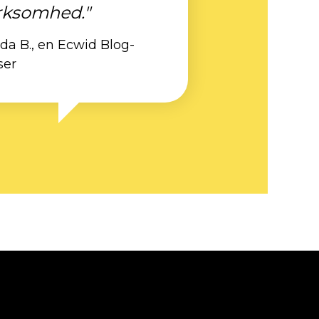
rksomhed."
nda B., en Ecwid Blog-
ser