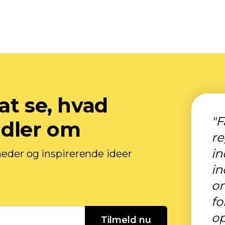
at se, hvad
"F
ndler om
r
in
heder og inspirerende ideer
in
o
fo
op
Tilmeld nu