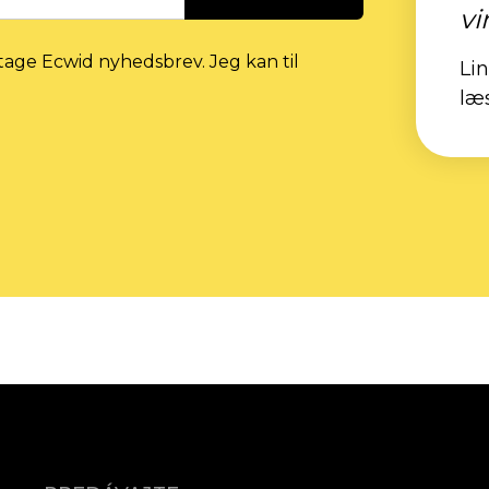
vi
tage Ecwid nyhedsbrev. Jeg kan til
Li
læ