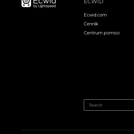
ECWID
Ecwid.com
Cenník
Centrum pomoci