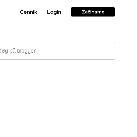
Cenník
Login
Začíname