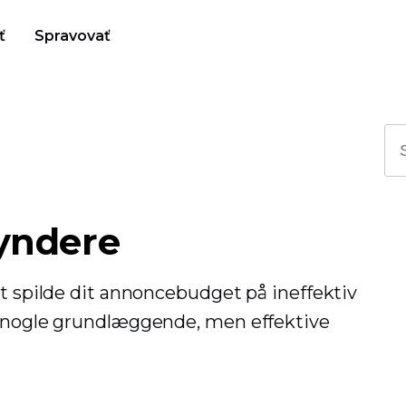
ť
Spravovať
yndere
at spilde dit annoncebudget på ineffektiv
å nogle grundlæggende, men effektive