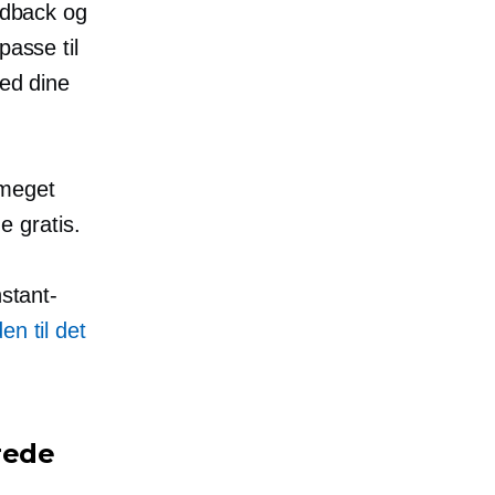
eedback og
passe til
med dine
 meget
 gratis.
stant-
en til det
rede