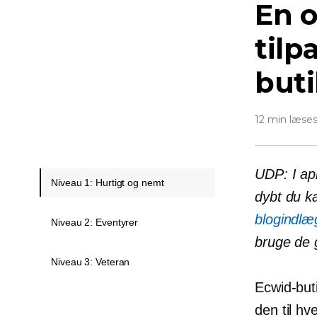
En o
tilp
but
12 min læse
UDP: I apr
Niveau 1: Hurtigt og nemt
dybt du k
blogindlæ
Niveau 2: Eventyrer
bruge de 
Niveau 3: Veteran
Ecwid-buti
den til h