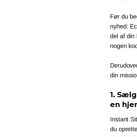
Før du be
nyhed: Ec
del af din
nogen kodn
Derudover 
din missi
1. Sælg
en hj
Instant Si
du oprett