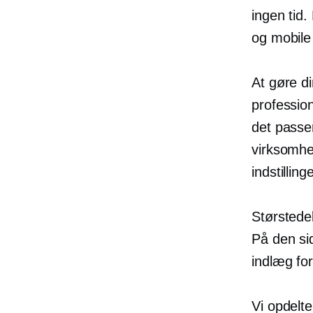
ingen tid.
og mobile
At gøre di
professio
det passer
virksomhe
indstillinge
Størstedel
På den sid
indlæg for
Vi opdelte