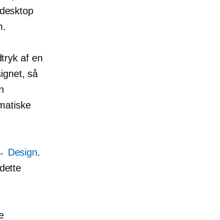
 desktop
m.
dtryk af en
ignet, så
n
matiske
→
Design
.
 dette
.
e