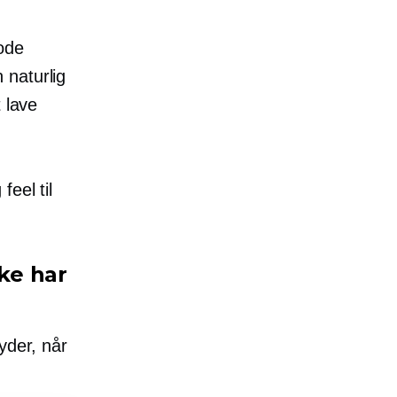
ode
 naturlig
 lave
eel til
kke har
yder, når