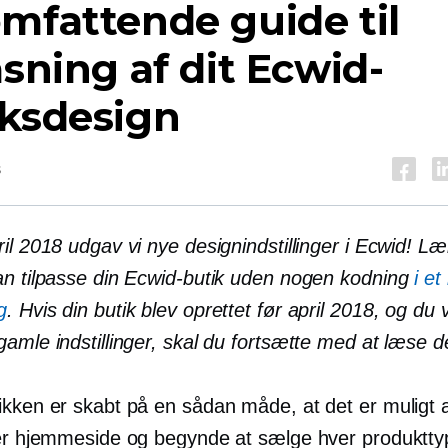
mfattende guide til
asning af dit Ecwid-
iksdesign
s
il 2018 udgav vi nye designindstillinger i Ecwid! Læ
an tilpasse din Ecwid-butik uden nogen kodning
i et
g
. Hvis din butik blev oprettet før april 2018, og du v
gamle indstillinger, skal du fortsætte med at læse 
kken er skabt på en sådan måde, at det er muligt at
ver hjemmeside og begynde at sælge hver produktty