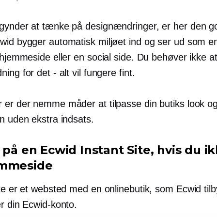
gynder at tænke på designændringer, er her den g
wid bygger automatisk miljøet ind og ser ud som en
 hjemmeside eller en social side. Du behøver ikke at
ing for det - alt vil fungere fint.
er der nemme måder at tilpasse din butiks look og f
on uden ekstra indsats.
 på en Ecwid Instant Site, hvis du i
emmeside
te er et websted med en onlinebutik, som Ecwid tilb
er din Ecwid-konto.