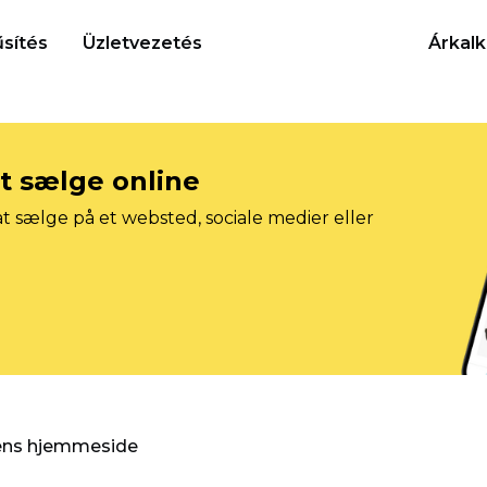
sítés
Üzletvezetés
Árkalk
at sælge online
t sælge på et websted, sociale medier eller
gens hjemmeside