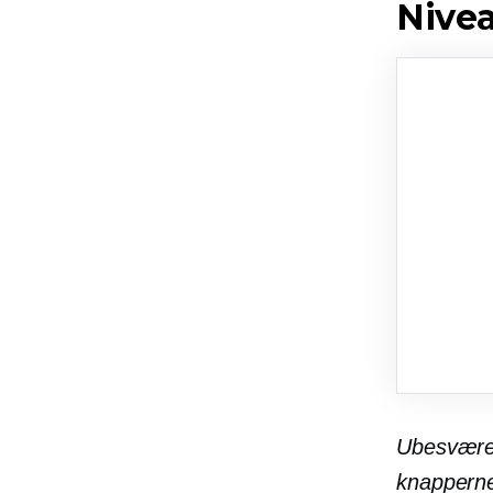
Nivea
Ubesværed
knapperne