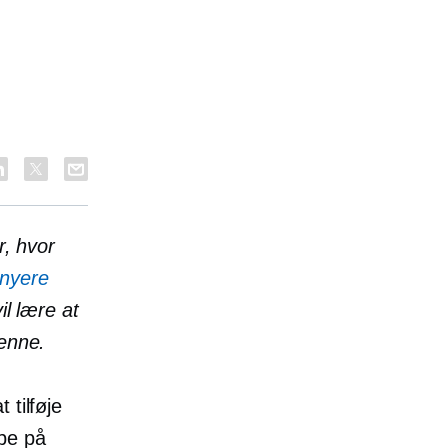
r, hvor
 nyere
il lære at
denne.
 tilføje
pe på