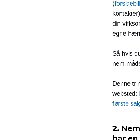
(
forsidebil
kontakter)
din virkso
egne hæn
Så hvis d
nem måde 
Denne
tri
websted:
første sal
2. Nem
har en