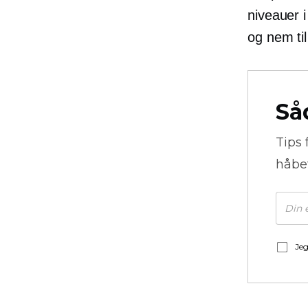
niveauer i
og nem ti
Så
Tips 
håbe
Jeg