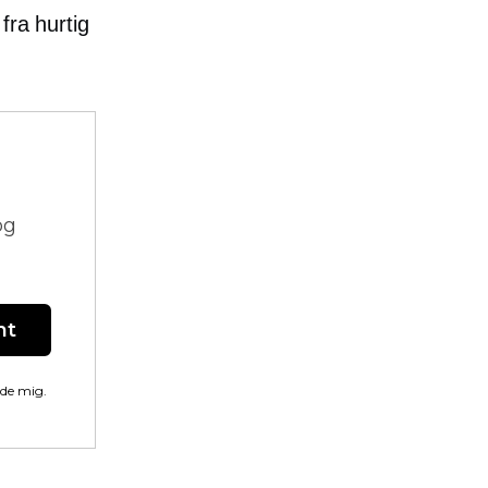
fra hurtig
og
nt
lde mig.