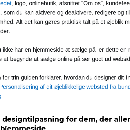
ledet
, logo, onlinebutik, afsnittet "Om os", kundef
, som du kan aktivere og deaktivere, redigere og til
mhed. Alt det kan gøres praktisk talt på et øjeblik 
der.
u ikke har en hjemmeside at sælge på, er dette en
at begynde at sælge online på
ser godt ud
webside
n for trin
guiden forklarer, hvordan du designer dit In
Personalisering af dit øjeblikkelige websted fra bund
g
 designtilpasning for dem, der alle
 hjemmeside