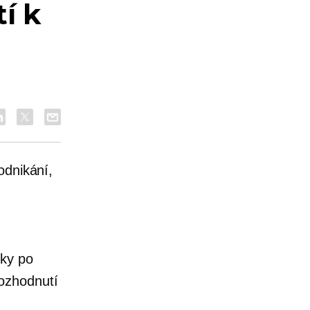
í k
odnikání,
vky po
ozhodnutí