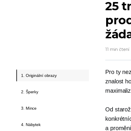
25 t
prod
žád
11 min čtení
Pro ty n
1. Originální obrazy
znalost h
maximaliza
2. Šperky
3. Mince
Od starož
konkrétní
4. Nábytek
a proměnit