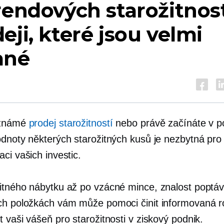
rendových starožitnost
eji, které jsou velmi
ané
eznámé
prodej starožitností
nebo právě začínáte v p
odnoty některých starožitných kusů je nezbytná pro
ci vašich investic.
itného nábytku až po vzácné mince, znalost poptá
ch položkách vám může pomoci činit informovaná r
 vaši vášeň pro starožitnosti v ziskový podnik.