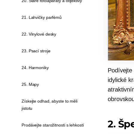
20. Staré fotoaparáty a objektivy
21. Lahvičky parfémů
22. Vinylové desky
23. Psací stroje
24. Harmoniky
Podívejte 
idylické 
25. Mapy
atraktivn
obrovskou
Získejte odhad, abyste to měli
jistotu
2. Šp
Prodávejte starožitnosti s lehkostí