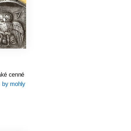
jaké cenné
é by mohly