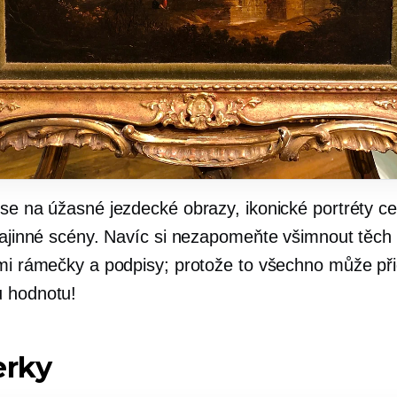
se na úžasné jezdecké obrazy, ikonické portréty cel
krajinné scény. Navíc si nezapomeňte všimnout těch
ími rámečky a podpisy; protože to všechno může při
 hodnotu!
erky