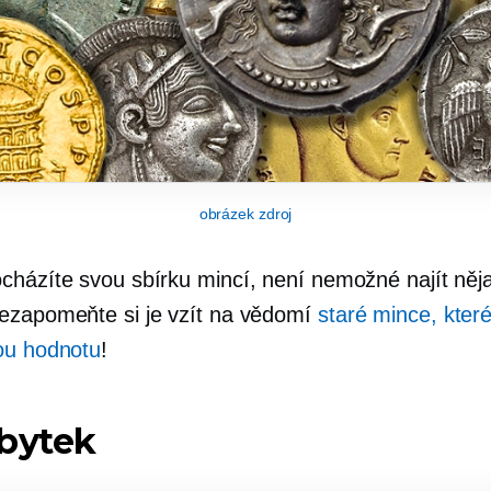
obrázek zdroj
cházíte svou sbírku mincí, není nemožné najít ně
ezapomeňte si je vzít na vědomí
staré mince, kter
ou hodnotu
!
bytek