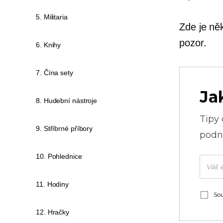
5. Militaria
Zde je něk
pozor.
6. Knihy
7. Čína sety
Ja
8. Hudební nástroje
Tipy
9. Stříbrné příbory
podni
10. Pohlednice
11. Hodiny
Sou
12. Hračky