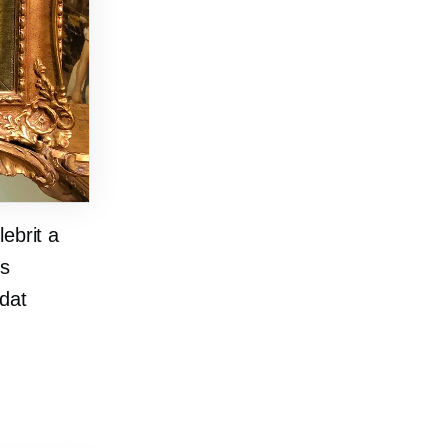
ebrit a
 s
dat