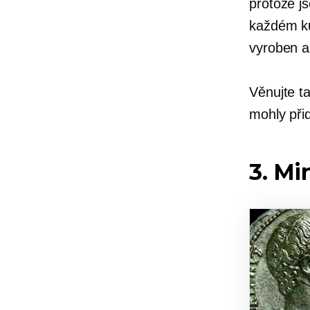
protože j
každém ku
vyroben a
Věnujte 
mohly při
3. Mi