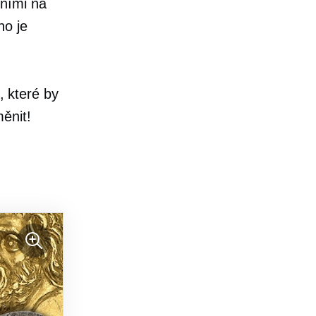
eními na
ho je
 které by
ěnit!