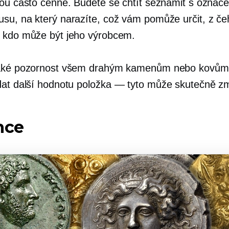
sou často cenné. Budete se chtít seznámit s označ
su, na který narazíte, což vám pomůže určit, z če
 kdo může být jeho výrobcem.
také pozornost všem drahým kamenům nebo kovům,
dat další hodnotu
položka — tyto
může skutečně zm
nce