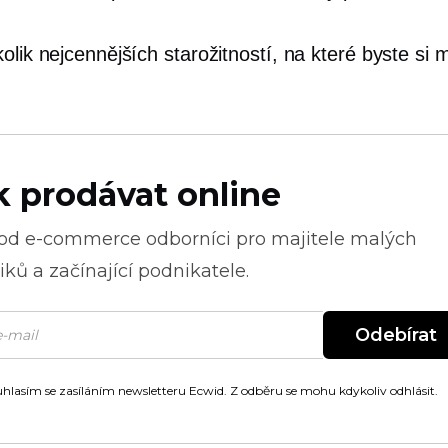
olik nejcennějších starožitností, na které byste si m
k prodávat online
 od
e-commerce
odborníci pro majitele malých
ků a začínající podnikatele.
Odebírat
hlasím se zasíláním newsletteru Ecwid. Z odběru se mohu kdykoliv odhlásit.