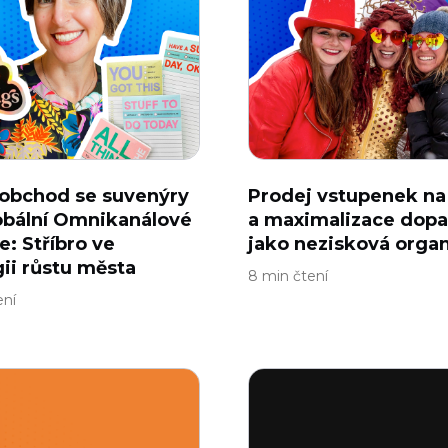
 obchod se suvenýry
Prodej vstupenek na
obální Omnikanálové
a maximalizace dop
e: Stříbro ve
jako nezisková orga
gii růstu města
8 min čtení
ení