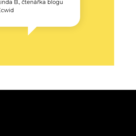
inda B., čtenářka blogu
Ecwid