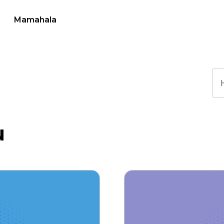
Mamahala
u