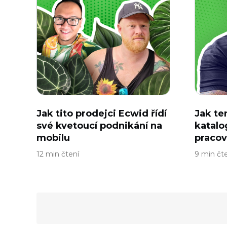
Jak tito prodejci Ecwid řídí
Jak te
své kvetoucí podnikání na
katalo
mobilu
pracov
12 min čtení
9 min čt