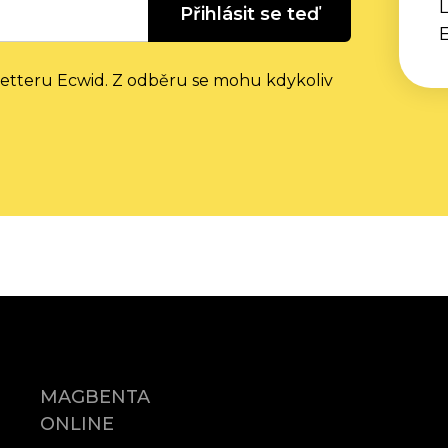
L
Přihlásit se teď
letteru Ecwid. Z odběru se mohu kdykoliv
MAGBENTA
ONLINE