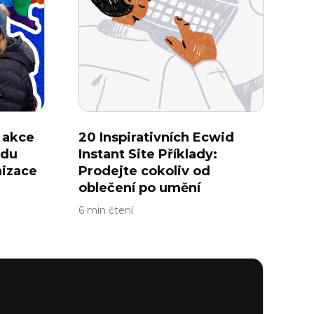
 akce
20 Inspirativních Ecwid
adu
Instant Site Příklady:
nizace
Prodejte cokoliv od
oblečení po umění
6 min čtení