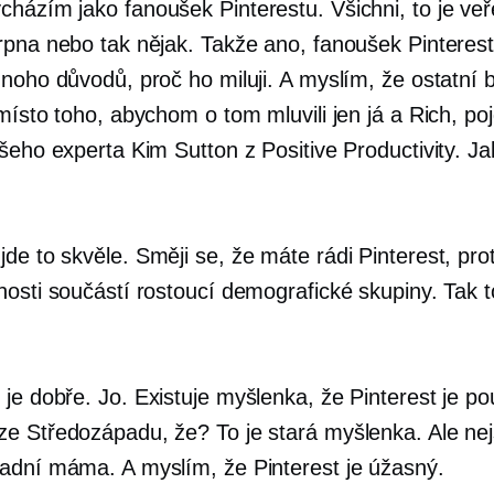
házím jako fanoušek Pinterestu. Všichni, to je veř
rpna nebo tak nějak. Takže ano, fanoušek Pinterest
mnoho důvodů, proč ho miluji. A myslím, že ostatní
 místo toho, abychom o tom mluvili jen já a Rich, 
šeho experta Kim Sutton z Positive Productivity. J
de to skvěle. Směji se, že máte rádi Pinterest, pro
nosti součástí rostoucí demografické skupiny. Tak t
je dobře. Jo. Existuje myšlenka, že Pinterest je p
e Středozápadu, že? To je stará myšlenka. Ale ne
adní máma. A myslím, že Pinterest je úžasný.