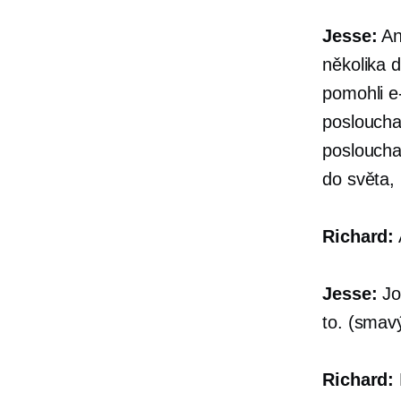
Jesse:
Ano
několika 
pomohli
e
posloucha
posloucha
do světa, 
Richard:
Jesse:
Jo,
to. (smav
Richard: