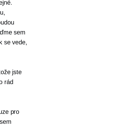
ejné.
u,
 budou
pojďme sem
ak se vede,
tože jste
o rád
ouze pro
jsem