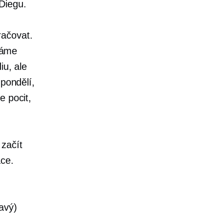
Diegu.
račovat.
ěláme
iu, ale
 pondělí,
e pocit,
začít
áce.
avý)