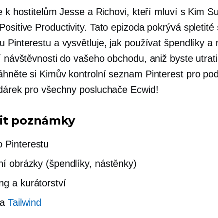
e k hostitelům Jesse a Richovi, kteří mluví s Kim Su
ositive Productivity. Tato epizoda pokrývá spletité
u Pinterestu a vysvětluje, jak používat špendlíky a
í návštěvnosti do vašeho obchodu, aniž byste utratil
áhněte si Kimův kontrolní seznam Pinterest pro pod
 dárek pro všechny posluchače Ecwid!
it poznámky
 Pinterestu
lní obrázky (špendlíky, nástěnky)
ng a kurátorství
a
Tailwind