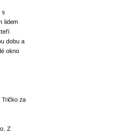
 s
m lidem
teří
ou dobu a
lé okno
a
Tričko
za
o. Z