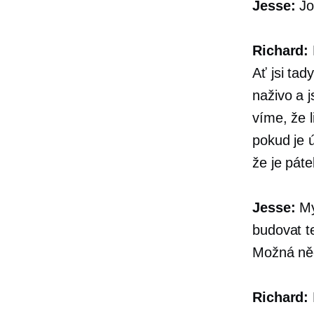
Jesse:
Jo
Richard:
Ať jsi tad
naživo a j
víme, že l
pokud je 
že je páte
Jesse:
My
budovat t
Možná ně
Richard: