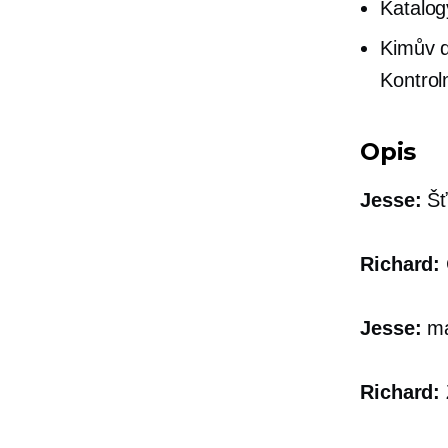
Katalog
Kimův d
Kontrol
Opis
Jesse:
Šť
Richard:
Jesse:
má
Richard: