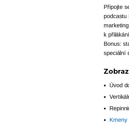
Připojte s
podcastu P
marketing
k přilákán
Bonus: st
speciální
Zobraz
Úvod do
Vertiká
Repinni
Kmeny