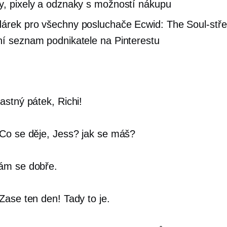
y, pixely a odznaky s možností nákupu
árek pro všechny posluchače Ecwid: The
Soul-stř
ní seznam podnikatele na Pinterestu
astný pátek, Richi!
Co se děje, Jess? jak se máš?
m se dobře.
Zase ten den! Tady to je.