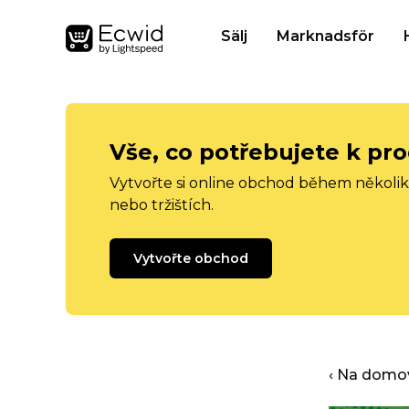
Sälj
Marknadsför
Vše, co potřebujete k pro
Vytvořte si online obchod během několika
nebo tržištích.
Vytvořte obchod
‹ Na domo