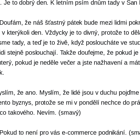
. Je to dobrý den. K letním psím dnům tady v San 
Doufám, že náš šťastný pátek bude mezi lidmi pok
y v kterýkoli den. Vždycky je to divný, protože to d
sme tady, a teď je to živě, když posloucháte ve stud
idi stejně poslouchají. Takže doufejme, že pokud je
úterý, pokud je neděle večer a jste nažhavení a mát
k.
slím, že ano. Myslím, že lidé jsou v duchu pojďme 
ento byznys, protože se mi v pondělí nechce do pr
co takového. Nevím. (smavý)
Pokud to není pro vás
e-commerce
podnikání. (sm