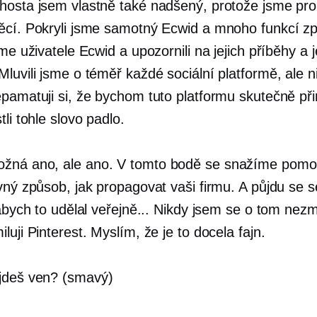
hosta jsem vlastně také nadšený, protože jsme prob
ěcí. Pokryli jsme samotný Ecwid a mnoho funkcí zp
sme uživatele Ecwid a upozornili na jejich příběhy a j
luvili jsme o téměř každé sociální platformě, ale n
pamatuji si, že bychom tuto platformu skutečně přin
tli tohle slovo padlo.
žná ano, ale ano. V tomto bodě se snažíme pomo
ávný způsob, jak propagovat vaši firmu. A půjdu se 
 abych to udělal veřejně... Nikdy jsem se o tom nezmí
luji Pinterest. Myslím, že je to docela fajn.
jdeš ven? (smavý)