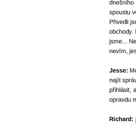
dnešního 
spoustu v
Přivedli j
obchody. M
jsme... Ne
nevím, jes
Jesse:
Mo
najít spr
přihlásit,
opravdu mi
Richard: