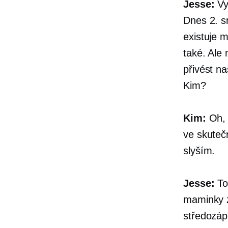
Jesse:
Vyc
Dnes 2. s
existuje 
také. Ale
přivést na
Kim?
Kim:
Oh, j
ve skuteč
slyším.
Jesse:
To 
maminky z
středozáp