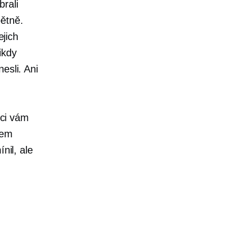
rali
ětně.
ejich
ikdy
esli. Ani
ci vám
sem
nil, ale