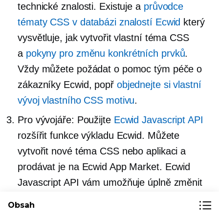
technické znalosti. Existuje a
průvodce
tématy CSS v databázi znalostí Ecwid
který
vysvětluje, jak vytvořit vlastní téma CSS
a
pokyny pro změnu konkrétních prvků
.
Vždy můžete požádat o pomoc tým péče o
zákazníky Ecwid, popř
objednejte si vlastní
vývoj vlastního CSS motivu
.
Pro vývojáře: Použijte
Ecwid Javascript API
rozšířit funkce výkladu Ecwid. Můžete
vytvořit nové téma CSS nebo aplikaci a
prodávat je na Ecwid App Market. Ecwid
Javascript API vám umožňuje úplně změnit
vzhled výkladu a přináší změny tak hluboké,
Obsah
jak potřebujete. Pokud jste připraveni začít,