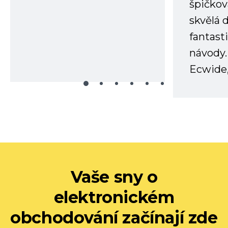
špičkov
skvělá
fantast
návody.
Ecwide,
Vaše sny o
elektronickém
obchodování začínají zde