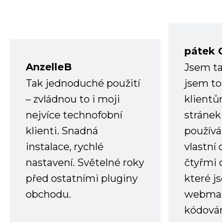
pátek 
AnzelleB
Jsem ta
Tak jednoduché použití
jsem to
– zvládnou to i moji
klient
nejvíce technofobní
stránek 
klienti. Snadná
používá
instalace, rychlé
vlastní
nastavení. Světelné roky
čtyřmi 
před ostatními pluginy
které j
obchodu.
webmas
kódování