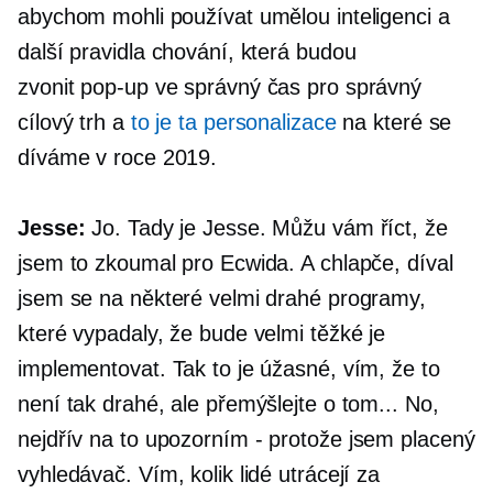
abychom mohli používat umělou inteligenci a
další pravidla chování, která budou
zvonit
pop-up
ve správný čas pro správný
cílový trh a
to je ta personalizace
na které se
díváme v roce 2019.
Jesse:
Jo. Tady je Jesse. Můžu vám říct, že
jsem to zkoumal pro Ecwida. A chlapče, díval
jsem se na některé velmi drahé programy,
které vypadaly, že bude velmi těžké je
implementovat. Tak to je úžasné, vím, že to
není tak drahé, ale přemýšlejte o tom... No,
nejdřív na to upozorním
-
protože jsem placený
vyhledávač. Vím, kolik lidé utrácejí za