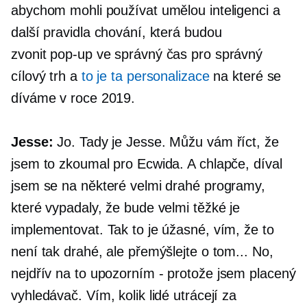
abychom mohli používat umělou inteligenci a
další pravidla chování, která budou
zvonit
pop-up
ve správný čas pro správný
cílový trh a
to je ta personalizace
na které se
díváme v roce 2019.
Jesse:
Jo. Tady je Jesse. Můžu vám říct, že
jsem to zkoumal pro Ecwida. A chlapče, díval
jsem se na některé velmi drahé programy,
které vypadaly, že bude velmi těžké je
implementovat. Tak to je úžasné, vím, že to
není tak drahé, ale přemýšlejte o tom... No,
nejdřív na to upozorním
-
protože jsem placený
vyhledávač. Vím, kolik lidé utrácejí za