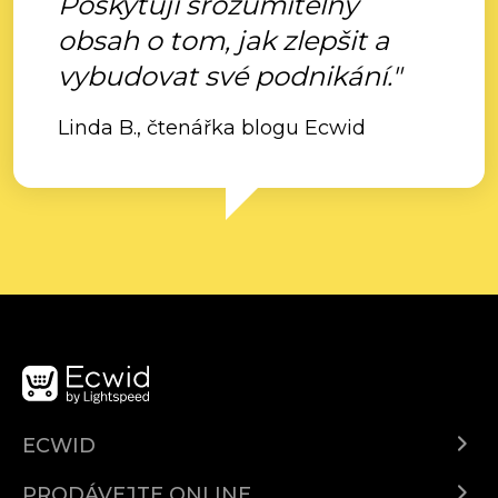
Poskytují srozumitelný
obsah o tom, jak zlepšit a
vybudovat své podnikání."
Linda B., čtenářka blogu Ecwid
ECWID
Ecwid.com
PRODÁVEJTE ONLINE