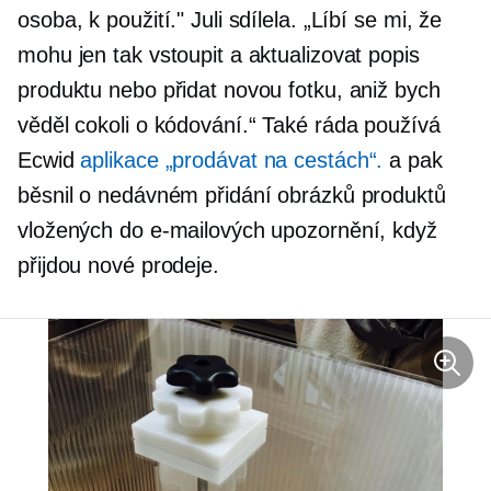
osoba, k použití." Juli sdílela. „Líbí se mi, že
mohu jen tak vstoupit a aktualizovat popis
produktu nebo přidat novou fotku, aniž bych
věděl cokoli o kódování.“ Také ráda používá
Ecwid
aplikace „prodávat na cestách“.
a pak
běsnil o nedávném přidání obrázků produktů
vložených do e-mailových upozornění, když
přijdou nové prodeje.