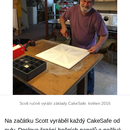
Scott ručně vyrábí základy CakeSafe. květen 2016
Na začátku Scott vyráběl každý CakeSafe od