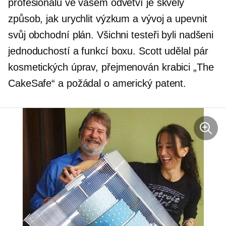
profesionálů ve vašem odvětví je skvělý
způsob, jak urychlit výzkum a vývoj a upevnit
svůj obchodní plán. Všichni testeři byli nadšeni
jednoduchostí a funkcí boxu. Scott udělal pár
kosmetických úprav,
přejmenován
krabici „The
CakeSafe“ a požádal o americký patent.