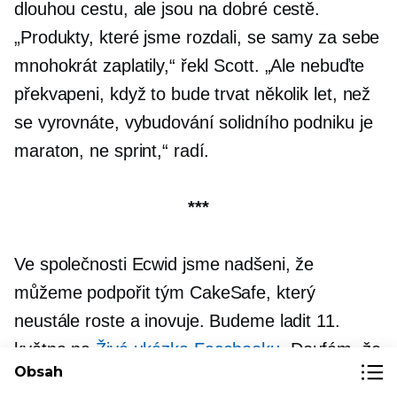
dlouhou cestu, ale jsou na dobré cestě.
„Produkty, které jsme rozdali, se samy za sebe
mnohokrát zaplatily,“ řekl Scott. „Ale nebuďte
překvapeni, když to bude trvat několik let, než
se vyrovnáte, vybudování solidního podniku je
maraton, ne sprint,“ radí.
***
Ve společnosti Ecwid jsme nadšeni, že
můžeme podpořit tým CakeSafe, který
neustále roste a inovuje. Budeme ladit 11.
května na
Živá ukázka Facebooku
. Doufám, že
Obsah
se tam uvidíme!