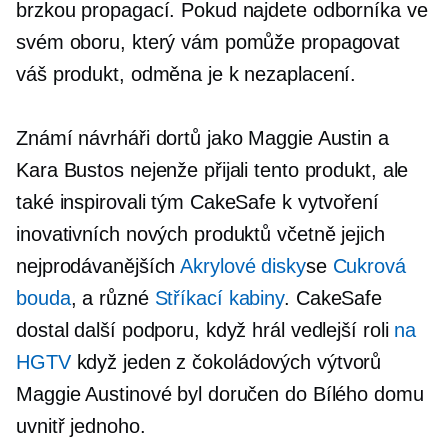
brzkou propagací. Pokud najdete odborníka ve
svém oboru, který vám pomůže propagovat
váš produkt, odměna je k nezaplacení.
Známí návrháři dortů jako Maggie Austin a
Kara Bustos nejenže přijali tento produkt, ale
také inspirovali tým CakeSafe k vytvoření
inovativních nových produktů včetně jejich
nejprodávanějších
Akrylové disky
se
Cukrová
bouda
, a různé
Stříkací kabiny
. CakeSafe
dostal další podporu, když hrál vedlejší roli
na
HGTV
když jeden z čokoládových výtvorů
Maggie Austinové byl doručen do Bílého domu
uvnitř jednoho.