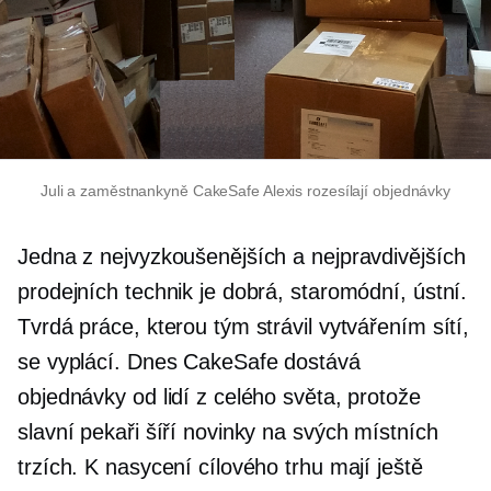
Juli a zaměstnankyně CakeSafe Alexis rozesílají objednávky
Jedna z nejvyzkoušenějších a nejpravdivějších
prodejních technik je dobrá, staromódní, ústní.
Tvrdá práce, kterou tým strávil vytvářením sítí,
se vyplácí. Dnes CakeSafe dostává
objednávky od lidí z celého světa, protože
slavní pekaři šíří novinky na svých místních
trzích. K nasycení cílového trhu mají ještě