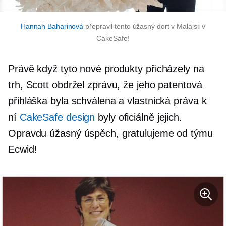
Hannah Baharinová
přepravil tento úžasný dort v Malajsii v
CakeSafe!
Právě když tyto nové produkty přicházely na
trh, Scott obdržel zprávu, že jeho patentová
přihláška byla schválena a vlastnická práva k
ní
CakeSafe design
byly oficiálně jejich.
Opravdu úžasný úspěch, gratulujeme od týmu
Ecwid!