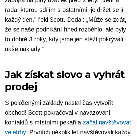
zapojila na plný úvazek před 2 lety. "Jedna
rada, kterou sdílím s ostatními, je držet se jí
každý den," řekl Scott. Dodal: „Může se zdát,
že se naše podnikání hned rozběhlo, ale byly
to dobré 3 roky, kdy jsme jen stěží pokrývali
naše náklady.“
Jak získat slovo a vyhrát
prodej
S položenými základy nastal čas vytvořit
obchod! Scott pokračoval v navazování
kontaktů s místními pekaři a
začal navštěvovat
veletrhy
. Prvních několik let navštěvovali každý