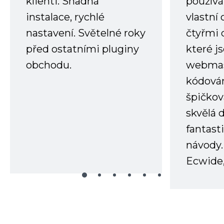
klienti. Snadná
používá
instalace, rychlé
vlastní
nastavení. Světelné roky
čtyřmi 
před ostatními pluginy
které j
obchodu.
webmas
kódování
špičkov
skvělá
fantast
návody.
Ecwide,