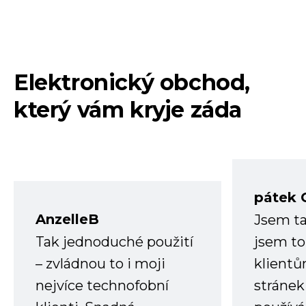
Elektronický obchod,
který vám kryje záda
pátek 
AnzelleB
Jsem ta
Tak jednoduché použití
jsem to
– zvládnou to i moji
klient
nejvíce technofobní
stránek 