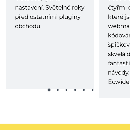
nastavení. Světelné roky
čtyřmi 
před ostatními pluginy
které j
obchodu.
webmas
kódování
špičkov
skvělá
fantast
návody.
Ecwide,