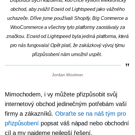
Doporučil bych každému, kdo chce vytvořit elektronický
obchod, aby zvážil Ecwid od Lightspeed jako vážného
uchazeče. Dříve jsme používali Shopify, Big Commerce a
WooCommerce a všechny tyto platformy zaostávaly za
značkou. Ecwid od Lightspeed byla jediná platforma, která
pro nás fungovala! Opět platí, že zakázkový vývoj týmu
přizpůsobení nám umožnil uspět.
Jordan Woolmer
Mimochodem, i vy můžete přizpůsobit svůj
internetový obchod jedinečným potřebám vaší
firmy a zákazníků.
Obraťte se na náš tým pro
přizpůsobení
popsat váš nápad nebo obchodní
cíl a my najdeme nejlepší řešení.