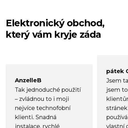
Elektronický obchod,
který vám kryje záda
pátek 
AnzelleB
Jsem ta
Tak jednoduché použití
jsem to
– zvládnou to i moji
klient
nejvíce technofobní
stránek 
klienti. Snadná
používá
instalace, rychlé
vlastní