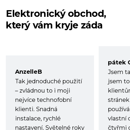
Elektronický obchod,
který vám kryje záda
pátek 
AnzelleB
Jsem ta
Tak jednoduché použití
jsem to
– zvládnou to i moji
klient
nejvíce technofobní
stránek 
klienti. Snadná
používá
instalace, rychlé
vlastní
nastavení. Světelné roky
čtyřmi 