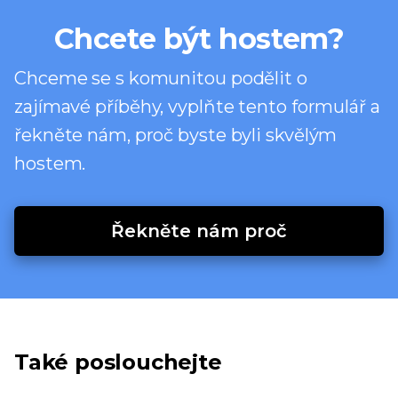
Chcete být hostem?
Chceme se s komunitou podělit o
zajímavé příběhy, vyplňte tento formulář a
řekněte nám, proč byste byli skvělým
hostem.
Řekněte nám proč
Také poslouchejte