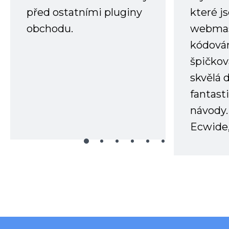
před ostatními pluginy
které j
obchodu.
webmas
kódování
špičkov
skvělá
fantast
návody.
Ecwide,