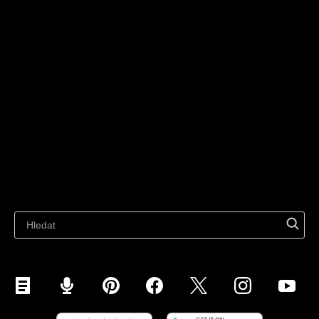
Obchodní řešení
Prodávejte všude
Prodávejte na webu
Technologické řešení
Prodávejte na sociálních sítích
Pro jednotlivce
Prodávat na Instagramu
Prodávejte na TikTok
Ecwid
Prodávejte na Facebooku
Funkce
Prodávejte na Googlu
Prodávejte na tržištích
Materiály
Prodávejte na WhatsApp
Nejnovější blog
Prodávejte na Pinterestu
Prodávejte na Snapchatu
Prodávejte na YouTube
Prodej na mobilu (ShopApp)