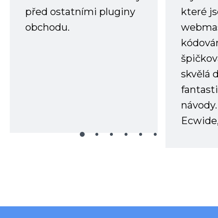
před ostatními pluginy
které j
obchodu.
webmas
kódování
špičkov
skvělá
fantast
návody.
Ecwide,