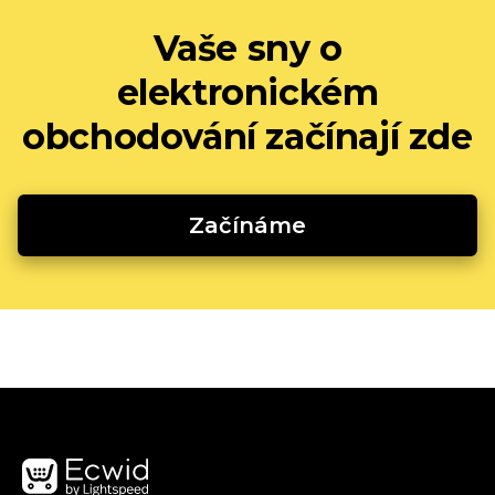
Vaše sny o
elektronickém
obchodování začínají zde
Začínáme