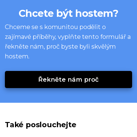
Chcete být hostem?
Chceme se s komunitou podělit o
zajímavé příběhy, vyplňte tento formulář a
řekněte nám, proč byste byli skvělým
hostem.
Řekněte nám proč
Také poslouchejte