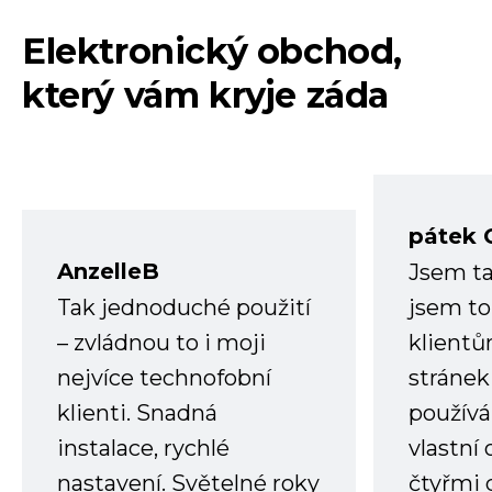
Elektronický obchod,
který vám kryje záda
pátek 
AnzelleB
Jsem ta
Tak jednoduché použití
jsem to
– zvládnou to i moji
klient
nejvíce technofobní
stránek 
klienti. Snadná
používá
instalace, rychlé
vlastní
nastavení. Světelné roky
čtyřmi 