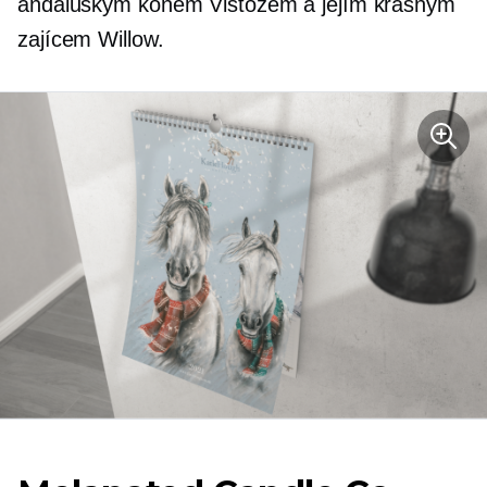
andaluským koněm Vistozem a jejím krásným
zajícem Willow.