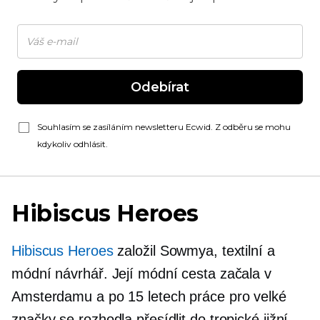
Odebírat
Souhlasím se zasíláním newsletteru Ecwid. Z odběru se mohu
kdykoliv odhlásit.
Hibiscus Heroes
Hibiscus Heroes
založil Sowmya, textilní a
módní návrhář. Její módní cesta začala v
Amsterdamu a po 15 letech práce pro velké
značky se rozhodla přesídlit do tropické jižní