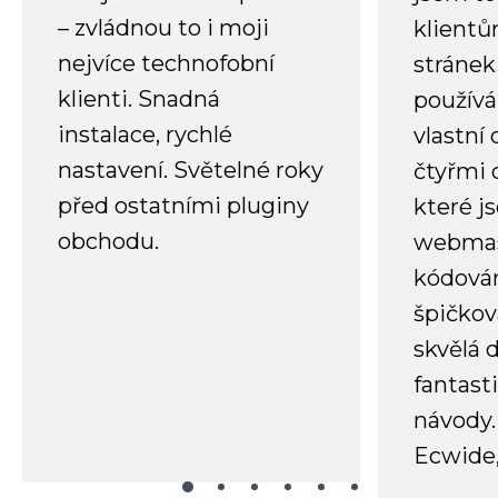
– zvládnou to i moji
klient
nejvíce technofobní
stránek 
klienti. Snadná
používá
instalace, rychlé
vlastní
nastavení. Světelné roky
čtyřmi 
před ostatními pluginy
které j
obchodu.
webmas
kódování
špičkov
skvělá
fantast
návody.
Ecwide,