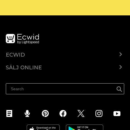
ECWID
Ecwid.com
SÄLJ ONLINE
Pris
Sälj överallt
Hjälpcenter
Sälj på Facebook
Sälj på Instagram