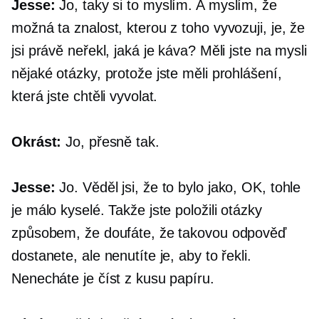
Jesse:
Jo, taky si to myslím. A myslím, že
možná ta znalost, kterou z toho vyvozuji, je, že
jsi právě neřekl, jaká je káva? Měli jste na mysli
nějaké otázky, protože jste měli prohlášení,
která jste chtěli vyvolat.
Okrást:
Jo, přesně tak.
Jesse:
Jo. Věděl jsi, že to bylo jako, OK, tohle
je málo kyselé. Takže jste položili otázky
způsobem, že doufáte, že takovou odpověď
dostanete, ale nenutíte je, aby to řekli.
Nenecháte je číst z kusu papíru.