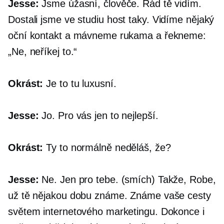
Jesse:
Jsme úžasní, člověče. Rád tě vidím.
Dostali jsme
ve studiu
host taky. Vidíme nějaký
oční kontakt a mávneme rukama a řekneme:
„Ne, neříkej to.“
Okrást:
Je to tu luxusní.
Jesse:
Jo. Pro vás jen to nejlepší.
Okrást:
Ty to normálně neděláš, že?
Jesse:
Ne. Jen pro tebe. (smích) Takže, Robe,
už tě nějakou dobu známe. Známe vaše cesty
světem internetového marketingu. Dokonce i