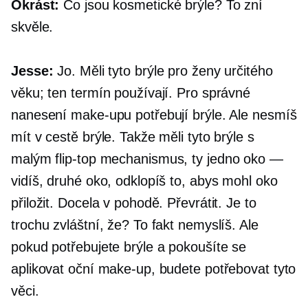
Okrást:
Co jsou kosmetické brýle? To zní
skvěle.
Jesse:
Jo. Měli tyto brýle pro ženy určitého
věku; ten termín používají. Pro správné
nanesení make-upu potřebují brýle. Ale nesmíš
mít v cestě brýle. Takže měli tyto brýle s
malým
flip-top
mechanismus, ty jedno oko —
vidíš, druhé oko, odklopíš to, abys mohl oko
přiložit. Docela v pohodě. Převrátit. Je to
trochu zvláštní, že? To fakt nemyslíš. Ale
pokud potřebujete brýle a pokoušíte se
aplikovat oční make-up, budete potřebovat tyto
věci.