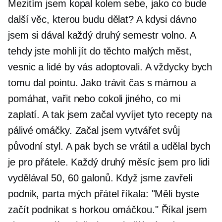
Mezitím jsem kopal kolem sebe, jako co bude
další věc, kterou budu dělat? A kdysi dávno
jsem si dával každý druhý semestr volno. A
tehdy jste mohli jít do těchto malých měst,
vesnic a lidé by vás adoptovali. A vždycky bych
tomu dal pointu. Jako trávit čas s mámou a
pomáhat, vařit nebo cokoli jiného, ​​co mi
zaplatí. A tak jsem začal vyvíjet tyto recepty na
pálivé omáčky. Začal jsem vytvářet svůj
původní styl. A pak bych se vrátil a udělal bych
je pro přátele. Každý druhý měsíc jsem pro lidi
vydělával 50, 60 galonů. Když jsme zavřeli
podnik, parta mých přátel říkala: "Měli byste
začít podnikat s horkou omáčkou." Říkal jsem