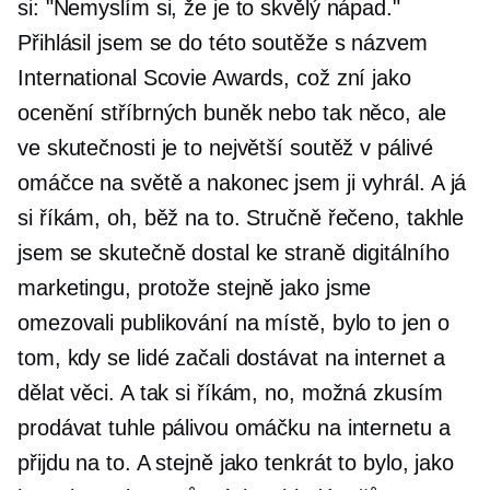
si: "Nemyslím si, že je to skvělý nápad."
Přihlásil jsem se do této soutěže s názvem
International Scovie Awards, což zní jako
ocenění stříbrných buněk nebo tak něco, ale
ve skutečnosti je to největší soutěž v pálivé
omáčce na světě a nakonec jsem ji vyhrál. A já
si říkám, oh, běž na to. Stručně řečeno, takhle
jsem se skutečně dostal ke straně digitálního
marketingu, protože stejně jako jsme
omezovali publikování na místě, bylo to jen o
tom, kdy se lidé začali dostávat na internet a
dělat věci. A tak si říkám, no, možná zkusím
prodávat tuhle pálivou omáčku na internetu a
přijdu na to. A stejně jako tenkrát to bylo, jako