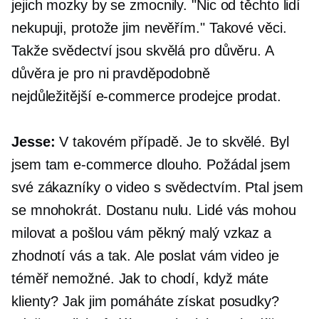
jejich mozky by se zmocnily. "Nic od těchto lidí
nekupuji, protože jim nevěřím." Takové věci.
Takže svědectví jsou skvělá pro důvěru. A
důvěra je pro ni pravděpodobně
nejdůležitější
e-commerce
prodejce prodat.
Jesse:
V takovém případě. Je to skvělé. Byl
jsem tam
e-commerce
dlouho. Požádal jsem
své zákazníky o video s svědectvím. Ptal jsem
se mnohokrát. Dostanu nulu. Lidé vás mohou
milovat a pošlou vám pěkný malý vzkaz a
zhodnotí vás a tak. Ale poslat vám video je
téměř nemožné. Jak to chodí, když máte
klienty? Jak jim pomáháte získat posudky?