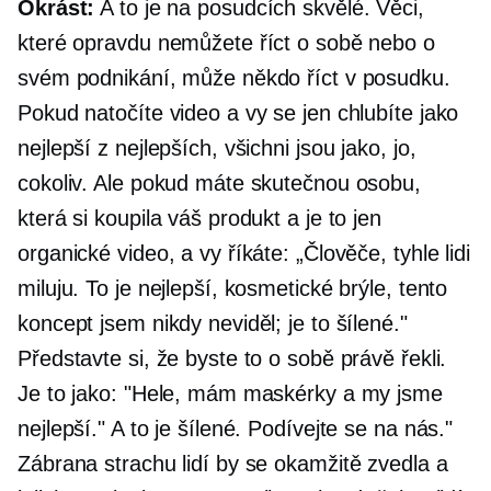
Okrást:
A to je na posudcích skvělé. Věci,
které opravdu nemůžete říct o sobě nebo o
svém podnikání, může někdo říct v posudku.
Pokud natočíte video a vy se jen chlubíte jako
nejlepší z nejlepších, všichni jsou jako, jo,
cokoliv. Ale pokud máte skutečnou osobu,
která si koupila váš produkt a je to jen
organické video, a vy říkáte: „Člověče, tyhle lidi
miluju. To je nejlepší, kosmetické brýle, tento
koncept jsem nikdy neviděl; je to šílené."
Představte si, že byste to o sobě právě řekli.
Je to jako: "Hele, mám maskérky a my jsme
nejlepší." A to je šílené. Podívejte se na nás."
Zábrana strachu lidí by se okamžitě zvedla a