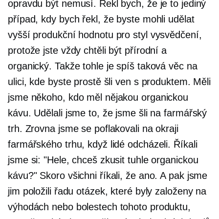
opravdu být nemusí. Řekl bych, že je to jediný
případ, kdy bych řekl, že byste mohli udělat
vyšší produkční hodnotu pro styl vysvědčení,
protože jste vždy chtěli být přírodní a
organický. Takže tohle je spíš taková věc na
ulici, kde byste prostě šli ven s produktem. Měli
jsme někoho, kdo měl nějakou organickou
kávu. Udělali jsme to, že jsme šli na farmářský
trh. Zrovna jsme se poflakovali na okraji
farmářského trhu, když lidé odcházeli. Říkali
jsme si: "Hele, chceš zkusit tuhle organickou
kávu?" Skoro všichni říkali, že ano. A pak jsme
jim položili řadu otázek, které byly založeny na
výhodách nebo bolestech tohoto produktu,