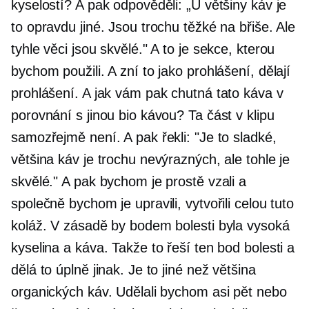
kyselostí? A pak odpověděli: „U většiny káv je
to opravdu jiné. Jsou trochu těžké na břiše. Ale
tyhle věci jsou skvělé." A to je sekce, kterou
bychom použili. A zní to jako prohlášení, dělají
prohlášení. A jak vám pak chutná tato káva v
porovnání s jinou bio kávou? Ta část v klipu
samozřejmě není. A pak řekli: "Je to sladké,
většina káv je trochu nevýrazných, ale tohle je
skvělé." A pak bychom je prostě vzali a
společně bychom je upravili, vytvořili celou tuto
koláž. V zásadě by bodem bolesti byla vysoká
kyselina a káva. Takže to řeší ten bod bolesti a
dělá to úplně jinak. Je to jiné než většina
organických káv. Udělali bychom asi pět nebo