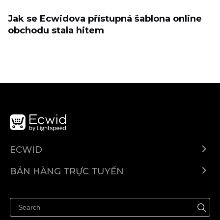
Jak se Ecwidova přístupná šablona online
obchodu stala hitem
ECWID
Ecwid.com
BÁN HÀNG TRỰC TUYẾN
Trung tâm trợ giúp
Bán ở bất cứ đâu
Quảng bá ở bất cứ đâu
Kiểm soát mọi thứ