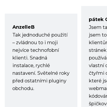
pátek 
AnzelleB
Jsem ta
Tak jednoduché použití
jsem to
– zvládnou to i moji
klient
nejvíce technofobní
stránek 
klienti. Snadná
používá
instalace, rychlé
vlastní
nastavení. Světelné roky
čtyřmi 
před ostatními pluginy
které j
obchodu.
webmas
kódování
špičkov