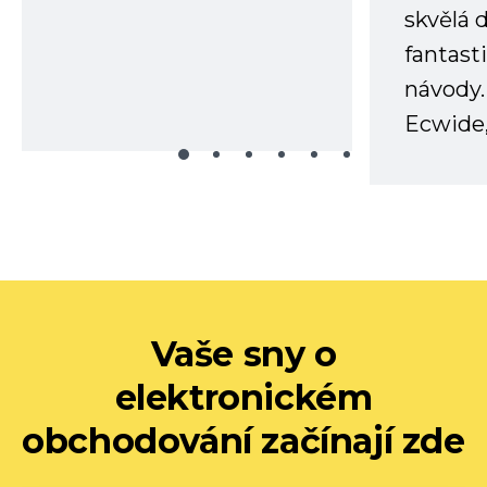
skvělá
fantast
návody.
Ecwide,
Vaše sny o
elektronickém
obchodování začínají zde