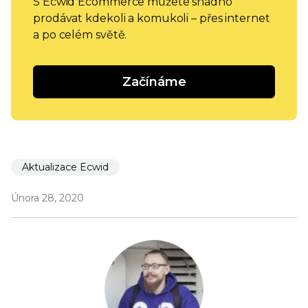
S Ecwid Ecommerce můžete snadno
prodávat kdekoli a komukoli – přes internet
a po celém světě.
Začínáme
Aktualizace Ecwid
Února 28, 2020