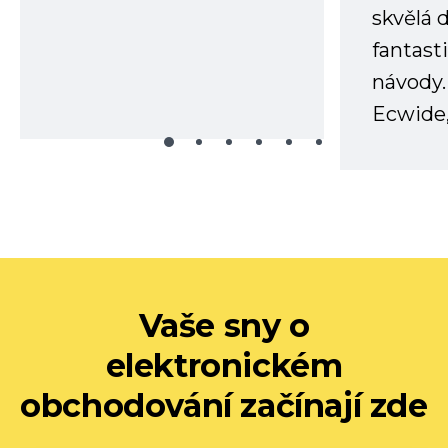
skvělá
fantast
návody.
Ecwide,
Vaše sny o
elektronickém
obchodování začínají zde