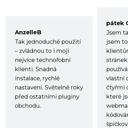
pátek 
AnzelleB
Jsem ta
Tak jednoduché použití
jsem to
– zvládnou to i moji
klient
nejvíce technofobní
stránek 
klienti. Snadná
používá
instalace, rychlé
vlastní
nastavení. Světelné roky
čtyřmi 
před ostatními pluginy
které j
obchodu.
webmas
kódování
špičkov