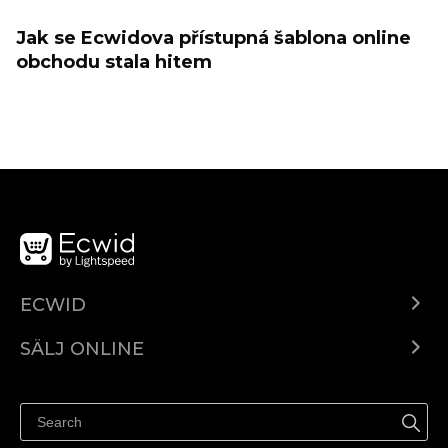
Jak se Ecwidova přístupná šablona online
obchodu stala hitem
ECWID
Ecwid.com
SÄLJ ONLINE
Pris
Sälj överallt
Hjälpcenter
Sälj på Facebook
Sälj på Instagram