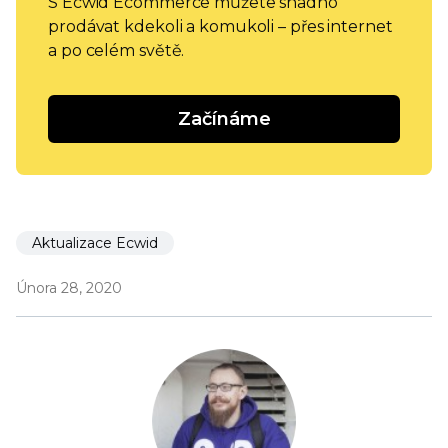
S Ecwid Ecommerce můžete snadno
prodávat kdekoli a komukoli – přes internet
a po celém světě.
Začínáme
Aktualizace Ecwid
Února 28, 2020