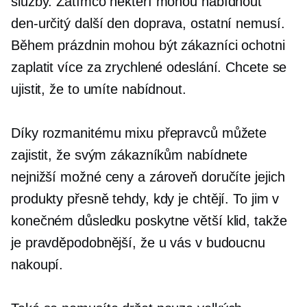
služby. Zatímco někteří mohou nabídnout
den-určitý
další den
doprava, ostatní nemusí.
Během prázdnin mohou být zákazníci ochotni
zaplatit více za zrychlené odeslání. Chcete se
ujistit, že to umíte nabídnout.
Díky rozmanitému mixu přepravců můžete
zajistit, že svým zákazníkům nabídnete
nejnižší možné ceny a zároveň doručíte jejich
produkty přesně tehdy, kdy je chtějí. To jim v
konečném důsledku poskytne větší klid, takže
je pravděpodobnější, že u vás v budoucnu
nakoupí.