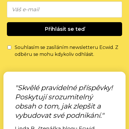
Přihlásit se teď
Souhlasím se zasíláním newsletteru Ecwid. Z
odběru se mohu kdykoliv odhlásit.
"Skvělé pravidelné příspěvky!
Poskytují srozumitelný
obsah o tom, jak zlepšit a
vybudovat své podnikání."
Linda B., čtenářka blogu Ecwid